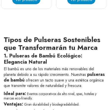
Atar
Clásico
Piso
Bambú reutilizable
Bambú desechable
Bambú reutilizable
Bambú desechable
Tipos de Pulseras Sostenibles
que Transformarán tu Marca
1. Pulseras de Bambú Ecológico:
Elegancia Natural
El bambú es uno de los materiales más renovables del
pulseras
planeta debido a su rápido crecimiento. Nuestras
de bambú
ofrecen un tacto suave y una estética orgánica
que transmite valores de naturalidad y frescura.
Ideal para:
Eventos corporativos de alto nivel, spas, hoteles y
(1 nota)
marcas eco-friendly.
Ventajas:
Gran durabilidad y biodegradabilidad.