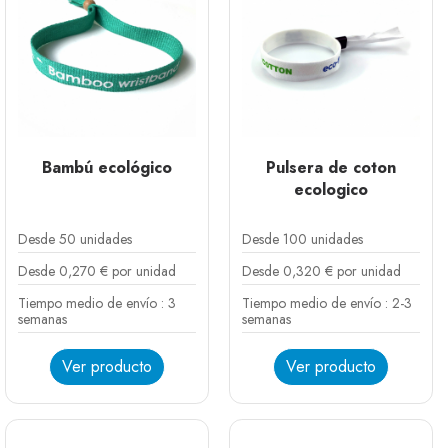
la solución perfecta para identificar a tus asistentes,
controlar accesos o gestionar pagos
cashless
,
reduciendo al mínimo la huella de carbono.
Desde fibras naturales como el bambú hasta materiales
reciclados y papeles biodegradables, ofrecemos una
amplia gama de opciones que combinan resistencia,
diseño y respeto por el planeta.
Bambú ecológico
Pulsera de coton
ecologico
Desde 50 unidades
Desde 100 unidades
Desde 0,270 € por unidad
Desde 0,320 € por unidad
Tiempo medio de envío : 3
Tiempo medio de envío : 2-3
semanas
semanas
Ver producto
Ver producto
Atar
Bambú reutilizable
Bambú desechable
Atar
Clásico
Perla
Piso
Reutilizable
Reutilizable metal