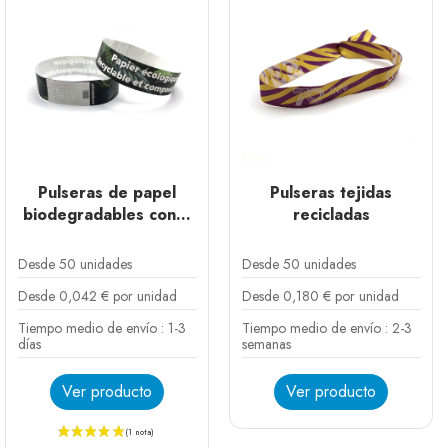
Pulseras de papel
Pulseras tejidas
biodegradables con...
recicladas
Desde 50 unidades
Desde 50 unidades
Desde 0,042 € por unidad
Desde 0,180 € por unidad
Tiempo medio de envío : 1-3
Tiempo medio de envío : 2-3
días
semanas
Ver producto
Ver producto
Atar
Bambú reutilizable
Bambú desechable