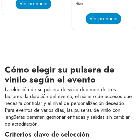
Ver producto
dias
Ver producto
Morado fluo
Verde fluo
Rojo fluo
Naranja fluo
Rosa fluo
Amarillo fluo
Azul fluo
Rojo mat
Dorado
Negro mat
Plata
Azul cielo mat
Blanco mat
Cómo elegir su pulsera de
vinilo según el evento
La elección de su pulsera de vinilo depende de tres
factores: la duración del evento, el número de accesos que
necesita controlar y el nivel de personalización deseado.
Para eventos de varios días, las pulseras de vinilo con
lengüetas permiten gestionar entradas y salidas sin cambiar
de acreditación.
Criterios clave de selección