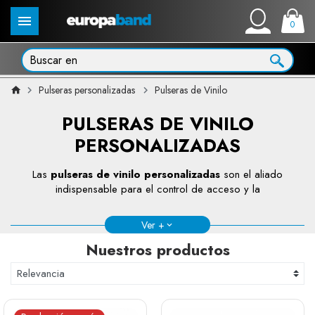
0
Pulseras personalizadas
Pulseras de Vinilo
PULSERAS DE VINILO
PERSONALIZADAS
Las
pulseras de vinilo personalizadas
son el aliado
indispensable para el control de acceso y la
identificación en sus eventos. Impermeables, resistentes
y equipadas con un cierre de seguridad único, se
Ver +
adaptan a todas sus necesidades: con marcaje o sin
Nuestros productos
marcado, a color, en oro o en plata. Concebidas para
responsables de eventos exigentes, estas pulseras de
vinilo combinan comodidad y fiabilidad.
Personalícelas fácilmente en línea a través de
Europaband y descubra una gama completa pensada