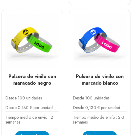
Blanco
Negro
Plata
Dorado
Verde oscuro
Rojo
Lavanda
Azul
Rosa fluo
Naranja fluo
Verde fluo
Amarillo fluo
Pulsera de vinilo con
Pulsera de vinilo con
maracado negro
marcado blanco
Desde 100 unidades
Desde 100 unidades
Desde 0,130 € por unidad
Desde 0,130 € por unidad
Tiempo medio de envío : 2
Tiempo medio de envío : 2-3
semanas
semanas