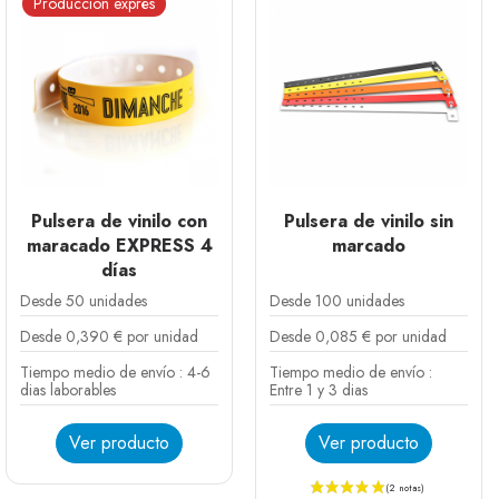
Producción exprés
para valorizar sus artículos y sorprender a sus
participantes.
Pulsera de vinilo con
Pulsera de vinilo sin
maracado EXPRESS 4
marcado
días
Desde 50 unidades
Desde 100 unidades
Desde 0,390 € por unidad
Desde 0,085 € por unidad
Tiempo medio de envío : 4-6
Tiempo medio de envío :
dias laborables
Entre 1 y 3 dias
Ver producto
Ver producto
Blanco
Negro
Plata
Dorado
Verde oscuro
Amarillo
Rojo
Lavanda
Azul
Azul cielo
Rosa fluo
Naranja fluo
Verde fluo
Amarillo fluo