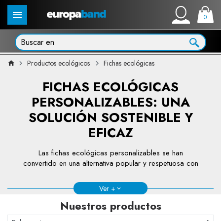
0
Productos ecológicos
Fichas ecológicas
FICHAS ECOLÓGICAS
PERSONALIZABLES: UNA
SOLUCIÓN SOSTENIBLE Y
EFICAZ
Las fichas ecológicas personalizables se han
convertido en una alternativa popular y respetuosa con
el medio ambiente frente a las fichas tradicionales.
Utilizadas en diversos contextos —como eventos,
Ver +
sistemas de fidelización y campañas promocionales—,
Nuestros productos
estas fichas ofrecen ventajas únicas en términos de
sostenibilidad, personalización e impacto ambiental. A