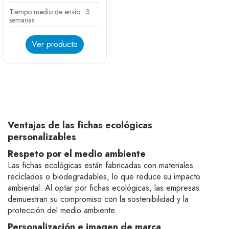
Tiempo medio de envío : 3
semanas
Ver producto
Blanco
Negro
Azul
Rojo
Naranja
Amarillo
Verde
Ventajas de las fichas ecológicas
personalizables
Respeto por el medio ambiente
Las fichas ecológicas están fabricadas con materiales
reciclados o biodegradables, lo que reduce su impacto
ambiental. Al optar por fichas ecológicas, las empresas
demuestran su compromiso con la sostenibilidad y la
protección del medio ambiente.
Personalización e imagen de marca