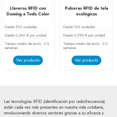
Llaveros RFID con
Pulseras RFID de tela
Doming a Todo Color
ecológicas
Desde 500 unidades
Desde 100 unidades
Desde 0,360 € por unidad
Desde 0,590 € por unidad
Tiempo medio de envío : 2-3
Tiempo medio de envío : 2-3
semanas
semanas
Ver producto
Ver producto
Bambú reutilizable
Bambú desechable
Las tecnologías RFID (identificación por radiofrecuencia)
están cada vez más presentes en nuestra vida cotidiana,
revolucionando diversos sectores gracias a su eficacia y