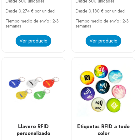
Desde 500 unidades
Desde 500 unidades
Desde 0,274 € por unidad
Desde 0,180 € por unidad
Tiempo medio de envío : 2-3
Tiempo medio de envío : 2-3
semanas
semanas
Ver producto
Ver producto
Blanco
Negro
Plata
Dorado
Verde oscuro
Amarillo
Rojo
Lavanda
Azul
Azul cielo
Rosa fluo
Naranja fluo
Verde fluo
Amarillo fluo
Coral
Lagón
Blanco
Azul
Rojo
Amarillo
Verde
Llavero RFID
Etiquetas RFID a todo
personalizado
color