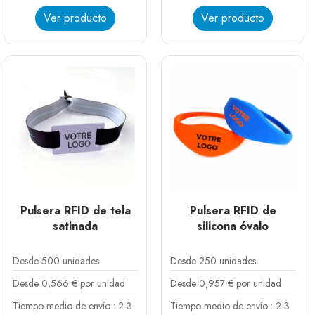
facilitan los pagos sin contacto. Finalmente, en clubes y
asociaciones, aseguran el acceso seguro a las
Ver producto
Ver producto
instalaciones y la gestión de programas de fidelidad.
Pulsera RFID de tela
Pulsera RFID de
satinada
silicona óvalo
Desde 500 unidades
Desde 250 unidades
Desde 0,566 € por unidad
Desde 0,957 € por unidad
Tiempo medio de envío : 2-3
Tiempo medio de envío : 2-3