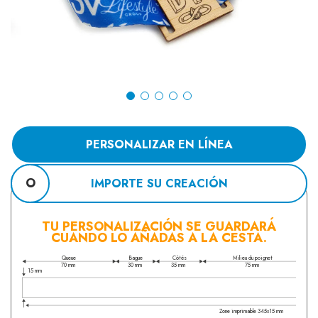
PERSONALIZAR EN LÍNEA
O
IMPORTE SU CREACIÓN
TU PERSONALIZACIÓN SE GUARDARÁ
CUANDO LO AÑADAS A LA CESTA.
Queue
Bague
Côtés
Milieu du poignet
35 mm
75 mm
70 mm
30 mm
15 mm
Zone imprimable 345x15 mm