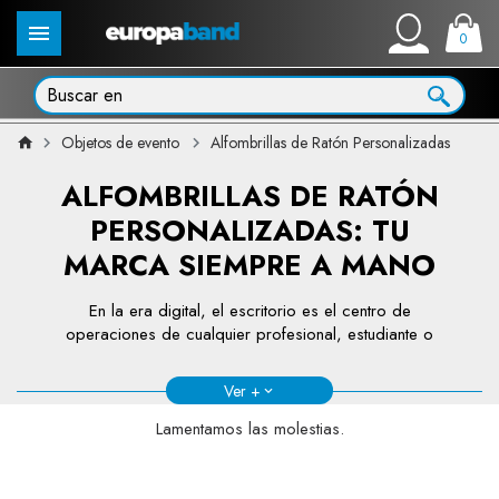
0
Objetos de evento
Alfombrillas de Ratón Personalizadas
ALFOMBRILLAS DE RATÓN
PERSONALIZADAS: TU
MARCA SIEMPRE A MANO
En la era digital, el escritorio es el centro de
operaciones de cualquier profesional, estudiante o
gamer. Por eso, las
alfombrillas de ratón
personalizadas
se han consolidado como uno de los
Ver +
artículos de merchandising
más efectivos y
demandados. Son prácticas, duraderas y ofrecen una
Lamentamos las molestias.
superficie de exposición visual inmejorable para tu
marca.