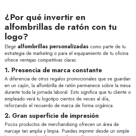
En
Europaband
, te ofrecemos una amplia variedad
de alfombrillas diseñadas para garantizar la máxima
¿Por qué invertir en
precisión del ratón y el mayor confort para el usuario,
todo ello mientras tu logotipo o diseño luce con
alfombrillas de ratón con tu
colores vibrantes y nitidez profesional.
logo?
alfombrillas personalizadas
Elegir
como parte de tu
estrategia de marketing o para el equipamiento de tu oficina
ofrece ventajas competitivas claras:
1. Presencia de marca constante
A diferencia de otros regalos promocionales que se guardan
en un cajón, la alfombrilla de ratón permanece sobre la mesa
durante toda la jornada laboral. Esto significa que tu cliente o
empleado verá tu logotipo cientos de veces al día,
reforzando el recuerdo de marca de forma orgánica.
2. Gran superficie de impresión
Pocos productos de merchandising ofrecen un área de
marcaje tan amplia y limpia. Puedes imprimir desde un simple