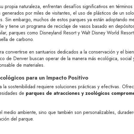
u propia naturaleza, enfrentan desafíos significativos en términ
 generados por miles de visitantes, el uso de plásticos de un solo
s. Sin embargo, muchos de estos parques ya están adoptando med
le y tiene un programa de reciclaje de vasos basado en depósitos
lar, parques como Disneyland Resort y Walt Disney World Resort e
uella de carbono.
a convertirse en santuarios dedicados a la conservación y el bien
ico de Denver buscan operar de la manera más ecológica, social y
onsable de materiales.
cológicos para un Impacto Positivo
 la sostenibilidad requiere soluciones prácticas y efectivas. Of
cesidades de
parques de atracciones y zoológicos comprom
l medio ambiente, sino que también son personalizables, duradero
ación del parque.