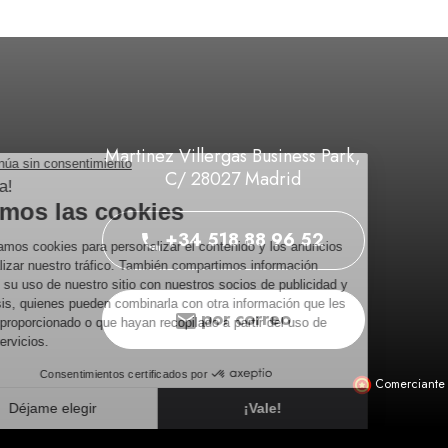
Martinez Villergas Business Park,
C/ 28027 Madrid
+34 518 88 96 52
por correo
Comerciante 