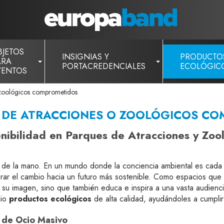
BJETOS
INSIGNIAS Y
PRODUCTO
ARA
PORTACREDENCIALES
ECOLÓGIC
VENTOS
 zoológicos comprometidos
S DE ATRACCIONES O ZOOLÓGICOS C
nibilidad en Parques de Atracciones y Zo
r de la mano. En un mundo donde la conciencia ambiental es cada 
rar el cambio hacia un futuro más sostenible. Como espacios que a
su imagen, sino que también educa e inspira a una vasta audienci
cio
productos ecológicos
de alta calidad, ayudándoles a cumplir 
s de Ocio Masivo