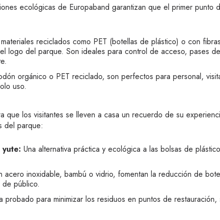
luciones ecológicas de Europaband garantizan que el primer punto
materiales reciclados como PET (botellas de plástico) o con fibra
 logo del parque. Son ideales para control de acceso, pases de u
e.
ón orgánico o PET reciclado, son perfectos para personal, visi
solo uso.
a que los visitantes se lleven a casa un recuerdo de su experie
s del parque:
 yute:
Una alternativa práctica y ecológica a las bolsas de plástic
 acero inoxidable, bambú o vidrio, fomentan la reducción de bote
a de público.
 probado para minimizar los residuos en puntos de restauración, 