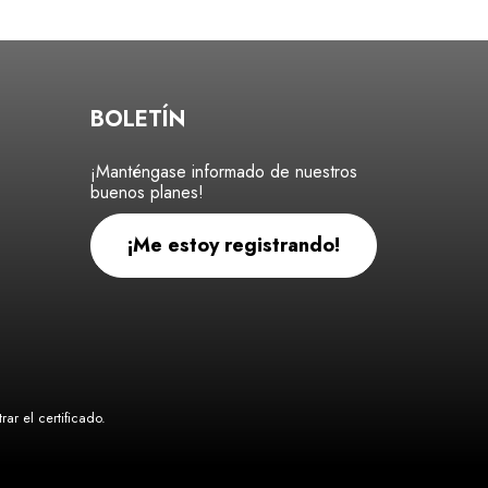
BOLETÍN
¡Manténgase informado de nuestros
buenos planes!
¡Me estoy registrando!
ar el certificado
.