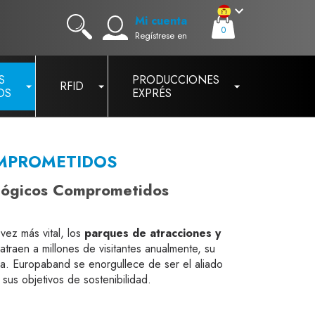
Mi cuenta
0
Regístrese en
S
PRODUCCIONES
RFID
OS
EXPRÉS
OMPROMETIDOS
ológicos Comprometidos
vez más vital, los
parques de atracciones y
traen a millones de visitantes anualmente, su
a. Europaband se enorgullece de ser el aliado
sus objetivos de sostenibilidad.