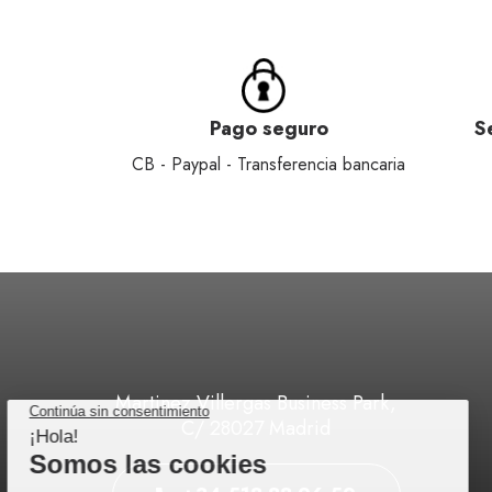
Pago seguro
S
CB - Paypal - Transferencia bancaria
Martinez Villergas Business Park,
C/ 28027 Madrid