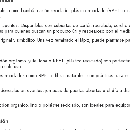
enible
les como bambú, cartón reciclado, plástico reciclado (RPET) o inc
.
 apuntes. Disponibles con cubiertas de cartón reciclado, corcho 
tas para quienes buscan un producto útil y respetuoso con el medi
iginal y simbólico. Una vez terminado el lápiz, puede plantarse p
ón orgánico, yute, lona o RPET (plástico reciclado) son perfectas 
n solo uso.
es reciclados como RPET o fibras naturales, son prácticas para e
denciales en eventos, jornadas de puertas abiertas o el día a d
ón orgánico, lino o poliéster reciclado, son ideales para equipos
ción