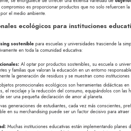
nte, se enorgullece de ofrecer una extensa variedad de
objeto
 compromiso es proporcionar productos que no solo refuercen la i
 por el medio ambiente.
nales ecológicos para instituciones educat
sing sostenible
para escuelas y universidades trasciende la sim
itivamente en toda la comunidad educativa:
cionales:
Al optar por productos sostenibles, su escuela o univ
antes y familias que valoran la educación en un entorno responsa
lmente la generación de residuos y se muestran como instituciones
bjetos promocionales ecológicos son herramientas didácticas en sí
es, el reciclaje y la reducción del consumo, equipándolos con las 
de ser una pequeña declaración de amor al planeta.
as generaciones de estudiantes, cada vez más conscientes, prefi
le en su merchandising puede ser un factor decisivo para atraer a
ad:
Muchas instituciones educativas están implementando planes d