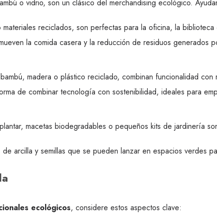
mbú o vidrio, son un clásico del merchandising ecológico. Ayudan
ateriales reciclados, son perfectas para la oficina, la bibliotec
ueven la comida casera y la reducción de residuos generados p
ambú, madera o plástico reciclado, combinan funcionalidad con r
orma de combinar tecnología con sostenibilidad, ideales para emp
plantar, macetas biodegradables o pequeños kits de jardinería so
e arcilla y semillas que se pueden lanzar en espacios verdes para
da
ionales ecológicos
, considere estos aspectos clave: