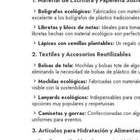
1. Material de Escritura y Papelería Sost
Bolígrafos ecológicos:
Fabricados con materia
excelente a los bolígrafos de plástico tradicionales
Libretas y blocs de notas:
Ideales para tomar
libretas hechas con material ecológico son perfec
Lápices con semillas plantables:
Un regalo or
2. Textiles y Accesorios Reutilizables
Bolsas de tela:
Mochilas y bolsas tote de algod
eliminando la necesidad de bolsas de plástico de u
Mochilas ecológicas:
Fabricadas con material
visible con la sostenibilidad.
Lanyards ecológicos:
Indispensables para cre
opciones muy populares y respetuosas.
Camisetas y gorras:
Confeccionadas con algod
uniformes para eventos.
3. Artículos para Hidratación y Alimenta