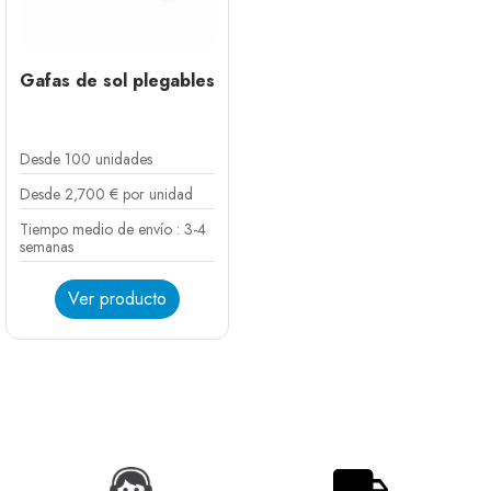
Gafas de sol plegables
Desde 100 unidades
Desde 2,700 € por unidad
Tiempo medio de envío : 3-4
semanas
Ver producto
Blanco
Negro
Azul cielo
Rosa
Rojo
Naranja
Verde fluorescente