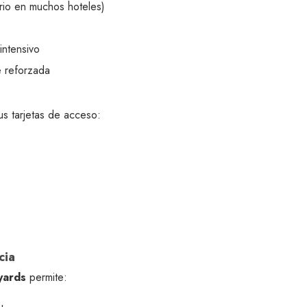
orio en muchos hoteles)
intensivo
e reforzada
s tarjetas de acceso:
cia
yards
permite: