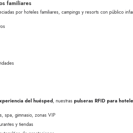
os familiares
ciadas por hoteles familiares, campings y resorts con público infan
tos
ividades
 experiencia del huésped
, nuestras
pulseras RFID para hotel
es, spa, gimnasio, zonas VIP
urantes y tiendas