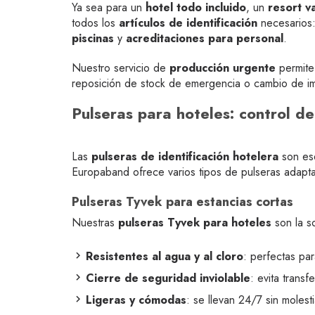
Ya sea para un
hotel todo incluido
, un
resort v
todos los
artículos de identificación
necesarios
piscinas
y
acreditaciones para personal
.
Nuestro servicio de
producción urgente
permite
reposición de stock de emergencia o cambio de i
Pulseras para hoteles: control de
Las
pulseras de identificación hotelera
son ese
Europaband ofrece varios tipos de pulseras adaptad
Pulseras Tyvek para estancias cortas
Nuestras
pulseras Tyvek para hoteles
son la so
Resistentes al agua y al cloro
: perfectas par
Cierre de seguridad inviolable
: evita trans
Ligeras y cómodas
: se llevan 24/7 sin molest