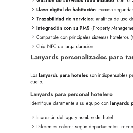
Gestión de servicios todo incluido
: control
Llave digital de habitación
: máxima segurida
Trazabilidad de servicios
: analítica de uso d
Integración con su PMS
(Property Manageme
Compatible con principales sistemas hoteleros 
Chip NFC de larga duración
Lanyards personalizados para tar
Los
lanyards para hoteles
son indispensables par
cuello.
Lanyards para personal hotelero
Identifique claramente a su equipo con
lanyards 
Impresión del logo y nombre del hotel
Diferentes colores según departamentos: recepc