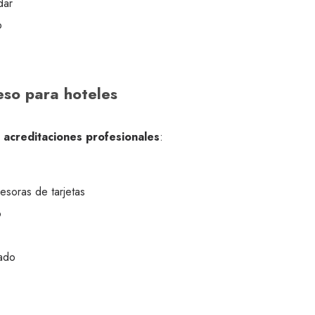
dar
o
eso para hoteles
s
acreditaciones profesionales
:
esoras de tarjetas
o
ado