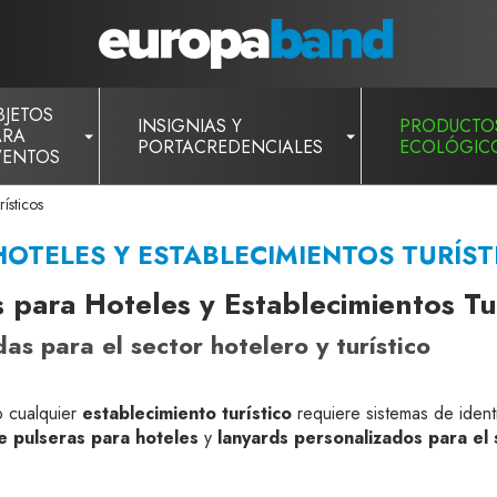
BJETOS
INSIGNIAS Y
PRODUCTO
ARA
PORTACREDENCIALES
ECOLÓGIC
VENTOS
rísticos
️HOTELES Y ESTABLECIMIENTOS TURÍST
 para Hoteles y Establecimientos Tu
das para el sector hotelero y turístico
 cualquier
establecimiento turístico
requiere sistemas de identi
e pulseras para hoteles
y
lanyards personalizados para el s