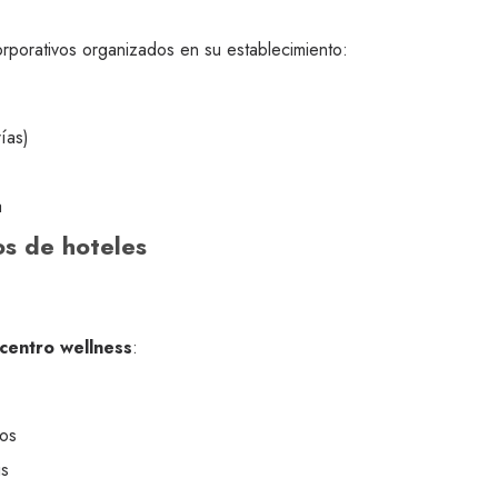
rporativos organizados en su establecimiento:
ías)
a
os de hoteles
 centro wellness
:
dos
is