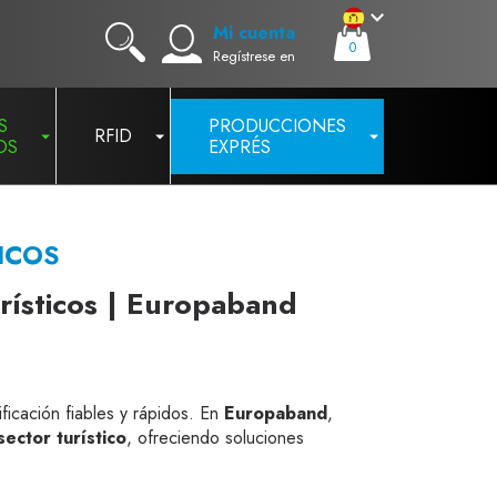
Mi cuenta
0
Regístrese en
S
PRODUCCIONES
RFID
OS
EXPRÉS
ICOS
rísticos | Europaband
ficación fiables y rápidos. En
Europaband
,
ector turístico
, ofreciendo soluciones