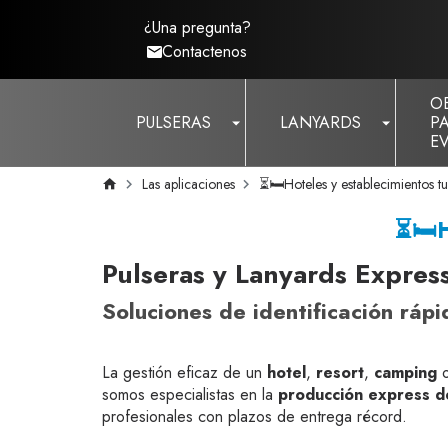
¿Una pregunta?
Contactenos
O
PULSERAS
LANYARDS
P
E
Las aplicaciones
⏳🛏️Hoteles y establecimientos tu
⏳🛏
Pulseras y Lanyards Express
Soluciones de identificación rápi
La gestión eficaz de un
hotel
,
resort
,
camping
o
somos especialistas en la
producción express d
profesionales con plazos de entrega récord.