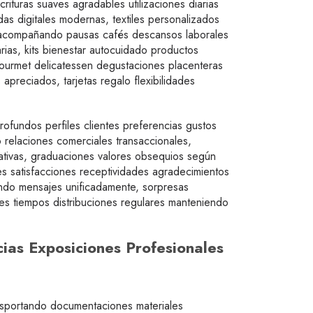
ituras suaves agradables utilizaciones diarias
das digitales modernas, textiles personalizados
as acompañando pausas cafés descansos laborales
arias, kits bienestar autocuidado productos
gourmet delicatessen degustaciones placenteras
apreciados, tarjetas regalo flexibilidades
fundos perfiles clientes preferencias gustos
 relaciones comerciales transaccionales,
cativas, graduaciones valores obsequios según
es satisfacciones receptividades agradecimientos
ando mensajes unificadamente, sorpresas
s tiempos distribuciones regulares manteniendo
ias Exposiciones Profesionales
sportando documentaciones materiales