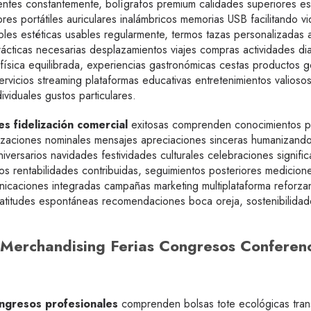
tes constantemente, bolígrafos premium calidades superiores escr
es portátiles auriculares inalámbricos memorias USB facilitando vi
ables estéticas usables regularmente, termos tazas personalizad
prácticas necesarias desplazamientos viajes compras actividades di
física equilibrada, experiencias gastronómicas cestas productos 
rvicios streaming plataformas educativas entretenimientos valiosos 
viduales gustos particulares.
es fidelización comercial
exitosas comprenden conocimientos pro
lizaciones nominales mensajes apreciaciones sinceras humanizando
versarios navidades festividades culturales celebraciones signifi
s rentabilidades contribuidas, seguimientos posteriores medicion
nicaciones integradas campañas marketing multiplataforma reforz
titudes espontáneas recomendaciones boca oreja, sostenibilidade
: Merchandising Ferias Congresos Conferenc
ongresos profesionales
comprenden bolsas tote ecológicas tran