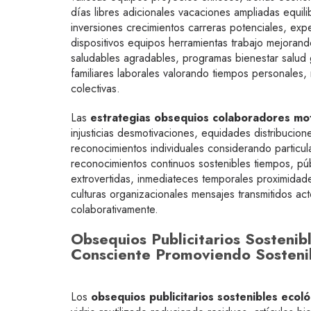
días libres adicionales vacaciones ampliadas equili
inversiones crecimientos carreras potenciales, exp
dispositivos equipos herramientas trabajo mejoran
saludables agradables, programas bienestar salud gi
familiares laborales valorando tiempos personales
colectivas.
Las
estrategias obsequios colaboradores mot
injusticias desmotivaciones, equidades distribuci
reconocimientos individuales considerando particu
reconocimientos continuos sostenibles tiempos, púb
extrovertidas, inmediateces temporales proximidad
culturas organizacionales mensajes transmitidos ac
colaborativamente.
Obsequios Publicitarios Sosteni
Consciente Promoviendo Sosteni
Los
obsequios publicitarios sostenibles eco