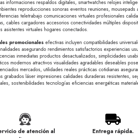
 informaciones respaldos digitales, smartwatches relojes inteligen
 ambientes reproducciones sonoras eventos reuniones, mousepads a
rencias teletrabajo comunicaciones virtuales profesionales calida
as, cables cargadores accesorios conectividades múltiples disposit
s asistentes virtuales hogares conectados.
ales promocionales
efectivas incluyen compatibilidades universal
onalidades asegurando rendimientos satisfactorios experiencias usu
ncias inmediatas productos desactualizados, simplicidades usabili
éticos modernos atractivos visualidades agradables deseables pos
enciados mercados, utilidades reales prácticas cotidianas asegura
ías grabados láser impresiones calidades duraderas resistentes, s
ales, sostenibilidades tecnologías eficiencias energéticas materia
ervicio de atención al
Entrega rápida.