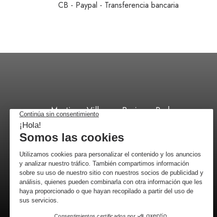
CB - Paypal - Transferencia bancaria
Martinez Villergas Business Park,
C/ 28027 Madrid
+34 518 88 96 52
por correo