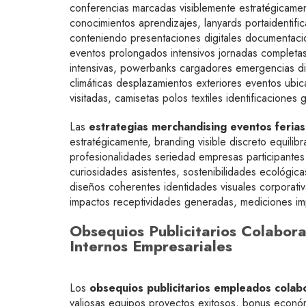
conferencias marcadas visiblemente estratégicame
conocimientos aprendizajes, lanyards portaidentific
conteniendo presentaciones digitales documentacion
eventos prolongados intensivos jornadas completas
intensivas, powerbanks cargadores emergencias di
climáticas desplazamientos exteriores eventos ubic
visitadas, camisetas polos textiles identificacion
Las
estrategias merchandising eventos ferias
estratégicamente, branding visible discreto equili
profesionalidades seriedad empresas participantes
curiosidades asistentes, sostenibilidades ecológic
diseños coherentes identidades visuales corporativ
impactos receptividades generadas, mediciones imp
Obsequios Publicitarios Colabor
Internos Empresariales
Los
obsequios publicitarios empleados colab
valiosas equipos proyectos exitosos, bonus econó