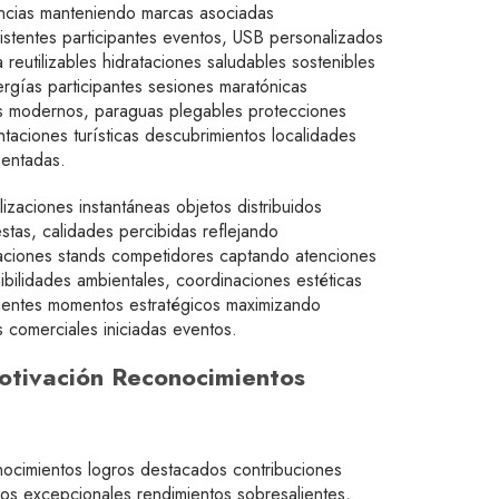
encias manteniendo marcas asociadas
sistentes participantes eventos, USB personalizados
eutilizables hidrataciones saludables sostenibles
rgías participantes sesiones maratónicas
os modernos, paraguas plegables protecciones
taciones turísticas descubrimientos localidades
sentadas.
lizaciones instantáneas objetos distribuidos
stas, calidades percibidas reflejando
ciaciones stands competidores captando atenciones
ibilidades ambientales, coordinaciones estéticas
icientes momentos estratégicos maximizando
 comerciales iniciadas eventos.
otivación Reconocimientos
nocimientos logros destacados contribuciones
os excepcionales rendimientos sobresalientes,