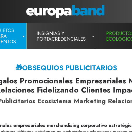
BJETOS
INSIGNIAS Y
PRODUCTO
ARA
PORTACREDENCIALES
ECOLÓGIC
VENTOS
🎁OBSEQUIOS PUBLICITARIOS
egalos Promocionales Empresariales
elaciones Fidelizando Clientes Imp
Publicitarios Ecosistema Marketing Relacio
onales empresariales merchandising corporativo estratégi
bjetos utilitarios cotidianos en embajadores silenciosos marcas 