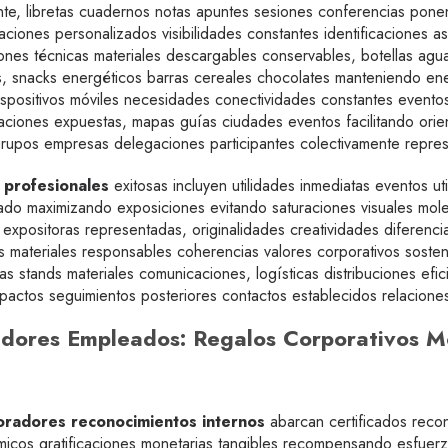
nte, libretas cuadernos notas apuntes sesiones conferencias pon
aciones personalizados visibilidades constantes identificaciones a
es técnicas materiales descargables conservables, botellas agua r
, snacks energéticos barras cereales chocolates manteniendo ene
spositivos móviles necesidades conectividades constantes event
aciones expuestas, mapas guías ciudades eventos facilitando orien
es grupos empresas delegaciones participantes colectivamente repre
 profesionales
exitosas incluyen utilidades inmediatas eventos uti
brado maximizando exposiciones evitando saturaciones visuales mole
 expositoras representadas, originalidades creatividades diferen
as materiales responsables coherencias valores corporativos sosten
as stands materiales comunicaciones, logísticas distribuciones ef
actos seguimientos posteriores contactos establecidos relaciones
adores Empleados: Regalos Corporativos M
oradores reconocimientos internos
abarcan certificados reco
micos gratificaciones monetarias tangibles recompensando esfuerz