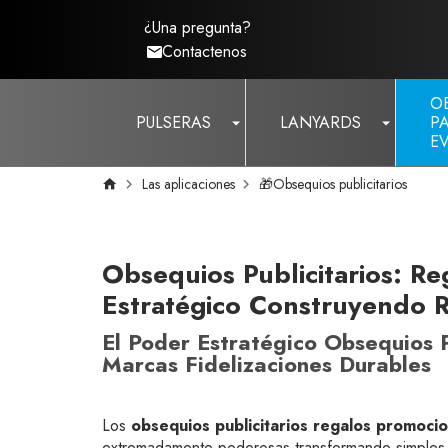
¿Una pregunta?
Contactenos
O
PULSERAS
LANYARDS
P
E
Las aplicaciones
🎁Obsequios publicitarios
Obsequios Publicitarios: R
Estratégico Construyendo R
El Poder Estratégico Obsequios 
Marcas Fidelizaciones Durables
Los
obsequios publicitarios regalos promoci
extremadamente poderosas transformando simples o