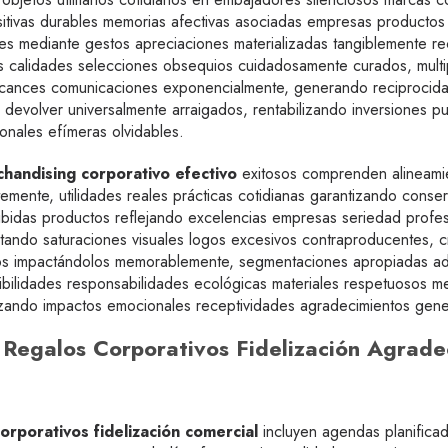
tivas durables memorias afectivas asociadas empresas productos 
ores mediante gestos apreciaciones materializadas tangiblemente 
es calidades selecciones obsequios cuidadosamente curados, mult
alcances comunicaciones exponencialmente, generando reciprocida
ir devolver universalmente arraigados, rentabilizando inversiones p
onales efímeras olvidables.
chandising corporativo efectivo
exitosos comprenden alineamie
mente, utilidades reales prácticas cotidianas garantizando conser
ibidas productos reflejando excelencias empresas seriedad profes
tando saturaciones visuales logos excesivos contraproducentes, cr
ios impactándolos memorablemente, segmentaciones apropiadas ada
enibilidades responsabilidades ecológicas materiales respetuosos 
imizando impactos emocionales receptividades agradecimientos ge
s: Regalos Corporativos Fidelización Agrad
corporativos fidelización comercial
incluyen agendas planifica