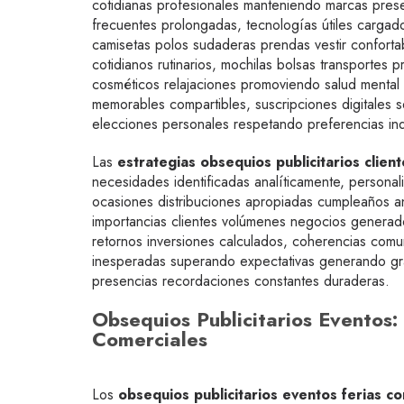
cotidianas profesionales manteniendo marcas presen
frecuentes prolongadas, tecnologías útiles cargador
camisetas polos sudaderas prendas vestir confort
cotidianos rutinarios, mochilas bolsas transportes 
cosméticos relajaciones promoviendo salud mental 
memorables compartibles, suscripciones digitales se
elecciones personales respetando preferencias indi
Las
estrategias obsequios publicitarios client
necesidades identificadas analíticamente, persona
ocasiones distribuciones apropiadas cumpleaños ani
importancias clientes volúmenes negocios generado
retornos inversiones calculados, coherencias comu
inesperadas superando expectativas generando gra
presencias recordaciones constantes duraderas.
Obsequios Publicitarios Eventos
Comerciales
Los
obsequios publicitarios eventos ferias c