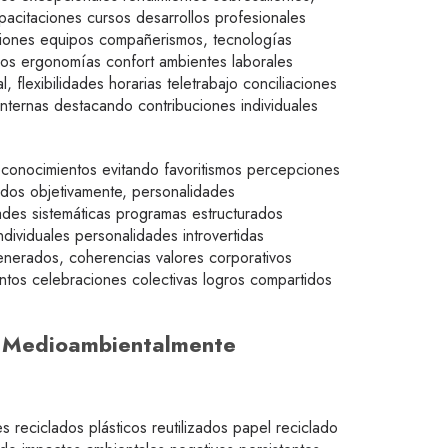
apacitaciones cursos desarrollos profesionales
hesiones equipos compañerismos, tecnologías
ados ergonomías confort ambientes laborales
 flexibilidades horarias teletrabajo conciliaciones
nternas destacando contribuciones individuales
econocimientos evitando favoritismos percepciones
ados objetivamente, personalidades
ades sistemáticas programas estructurados
dividuales personalidades introvertidas
enerados, coherencias valores corporativos
entos celebraciones colectivas logros compartidos
le Medioambientalmente
s reciclados plásticos reutilizados papel reciclado