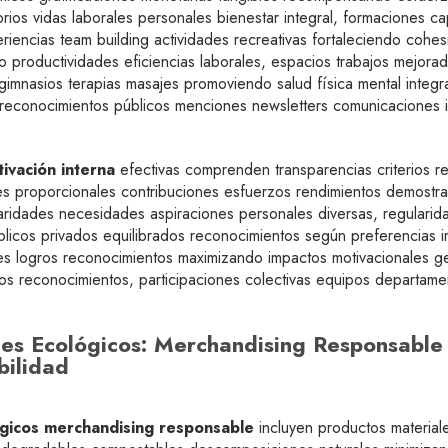
brios vidas laborales personales bienestar integral, formaciones c
eriencias team building actividades recreativas fortaleciendo co
do productividades eficiencias laborales, espacios trabajos mejor
mnasios terapias masajes promoviendo salud física mental integral,
, reconocimientos públicos menciones newsletters comunicaciones i
ivación interna
efectivas comprenden transparencias criterios r
ones proporcionales contribuciones esfuerzos rendimientos demostr
laridades necesidades aspiraciones personales diversas, regularid
licos privados equilibrados reconocimientos según preferencias in
es logros reconocimientos maximizando impactos motivacionales g
tos reconocimientos, participaciones colectivas equipos departam
bles Ecológicos: Merchandising Responsab
bilidad
lógicos merchandising responsable
incluyen productos materiale