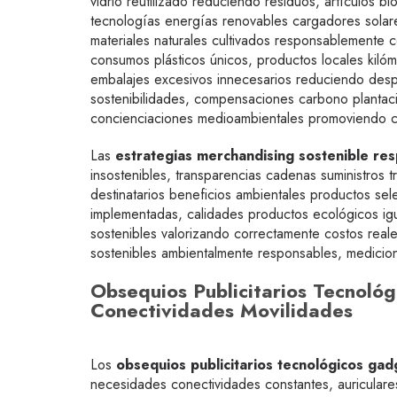
vidrio reutilizado reduciendo residuos, artículos
tecnologías energías renovables cargadores solare
materiales naturales cultivados responsablemente c
consumos plásticos únicos, productos locales kiló
embalajes excesivos innecesarios reduciendo despe
sostenibilidades, compensaciones carbono plantaci
concienciaciones medioambientales promoviendo c
Las
estrategias merchandising sostenible re
insostenibles, transparencias cadenas suministros
destinatarios beneficios ambientales productos sele
implementadas, calidades productos ecológicos igua
sostenibles valorizando correctamente costos real
sostenibles ambientalmente responsables, medicio
Obsequios Publicitarios Tecnoló
Conectividades Movilidades
Los
obsequios publicitarios tecnológicos ga
necesidades conectividades constantes, auriculare