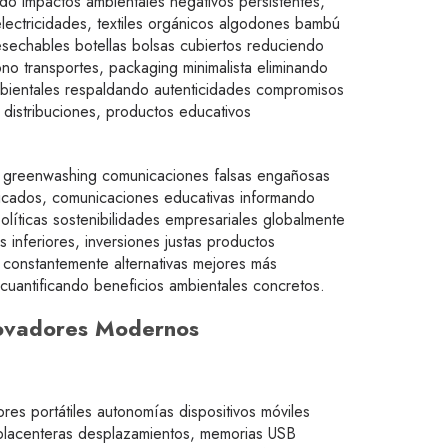
do impactos ambientales negativos persistentes,
lectricidades, textiles orgánicos algodones bambú
esechables botellas bolsas cubiertos reduciendo
o transportes, packaging minimalista eliminando
ambientales respaldando autenticidades compromisos
distribuciones, productos educativos
o greenwashing comunicaciones falsas engañosas
nicados, comunicaciones educativas informando
olíticas sostenibilidades empresariales globalmente
 inferiores, inversiones justas productos
 constantemente alternativas mejores más
uantificando beneficios ambientales concretos.
nnovadores Modernos
s portátiles autonomías dispositivos móviles
s placenteras desplazamientos, memorias USB