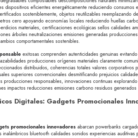
 biodegradables compostables descomposiciones naturales minimizan
s dispositivos eficientes energéticamente reduciendo consumos e
ertificados sosteniblemente, objetos reutilizables reemplazando d
metros cero apoyando economías locales reduciendo huellas carbon
rdicios materiales, certificaciones ecológicas sellos calidades 
ones árboles neutralizaciones emisiones generadas producciones 
ambios comportamentales sostenibles.
sponsable
exitosas comprenden autenticidades genuinas evitand
 trazabilidades producciones orígenes materiales claramente comu
ccionados distribuidos, coherencias totales valores corporativos p
les superiores convencionales desmitificando prejuicios calidades
es producciones responsables, innovaciones continuas explorando
nes impactos reducciones emisiones carbono residuos generados c
gicos Digitales: Gadgets Promocionales I
dgets promocionales innovadores
abarcan powerbanks cargadore
s inalámbricos bluetooth calidades sonidos experiencias auditiva