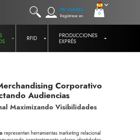
Mi cuenta
0
Regístrese en
S
PRODUCCIONES
RFID
OS
EXPRÉS
 Merchandising Corporativo
actando Audiencias
nal Maximizando Visibilidades
co
representan herramientas marketing relacional
comunicando constantemente valores identidades