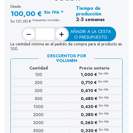
Desde
Tiempo de
100,00 €
Sin IVA *
producción
2-3 semanas
Impuestos incluidos
So
121,00 €
−
+
AÑADIR A LA CESTA
O PRESUPUESTO
La cantidad mínima en el pedido de compra para el producto es
100.
DESCUENTOS POR
VOLUMEN
Cantidad
Precio unitario
Sin IVA
100
1,000 €
Sin IVA
200
0,710 €
Sin IVA
300
0,610 €
Sin IVA
500
0,480 €
Sin IVA
1000
0,420 €
Sin IVA
2000
0,380 €
Sin IVA
3000
0,360 €
Sin IVA
5000
0,330 €