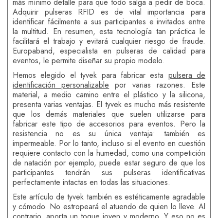
más mínimo detalle para que todo salga a pedir de boca.
Adquirir pulseras RFID es de vital importancia para
identificar fácilmente a sus participantes e invitados entre
la multitud. En resumen, esta tecnología tan práctica le
facilitará el trabajo y evitará cualquier riesgo de fraude.
Europaband, especialista en pulseras de calidad para
eventos, le permite diseñar su propio modelo.
Hemos elegido el tyvek para fabricar esta
pulsera de
identificación personalizable
por varias razones. Este
material, a medio camino entre el plástico y la silicona,
presenta varias ventajas. El tyvek es mucho más resistente
que los demás materiales que suelen utilizarse para
fabricar este tipo de accesorios para eventos. Pero la
resistencia no es su única ventaja: también es
impermeable. Por lo tanto, incluso si el evento en cuestión
requiere contacto con la humedad, como una competición
de natación por ejemplo, puede estar seguro de que los
participantes tendrán sus pulseras identificativas
perfectamente intactas en todas las situaciones.
Este artículo de tyvek también es estéticamente agradable
y cómodo. No estropeará el atuendo de quien lo lleve. Al
contrario, aporta un toque joven y moderno. Y eso no es