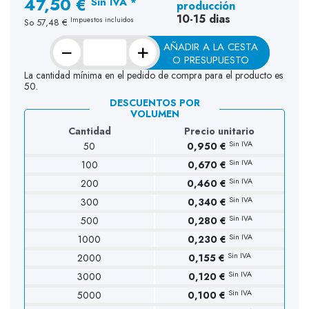
47,50 €
Sin IVA *
producción
10-15 dias
Impuestos incluidos
So
57,48 €
−
+
AÑADIR A LA CESTA
O PRESUPUESTO
La cantidad mínima en el pedido de compra para el producto es
50.
DESCUENTOS POR
VOLUMEN
Cantidad
Precio unitario
Sin IVA
50
0,950 €
Sin IVA
100
0,670 €
Sin IVA
200
0,460 €
Sin IVA
300
0,340 €
Sin IVA
500
0,280 €
Sin IVA
1000
0,230 €
Sin IVA
2000
0,155 €
Sin IVA
3000
0,120 €
Sin IVA
5000
0,100 €