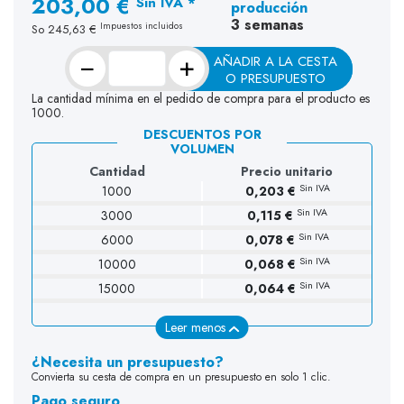
203,00 €
Sin IVA *
producción
3 semanas
Impuestos incluidos
So
245,63 €
−
+
AÑADIR A LA CESTA
O PRESUPUESTO
La cantidad mínima en el pedido de compra para el producto es
1000.
DESCUENTOS POR
VOLUMEN
Cantidad
Precio unitario
Sin IVA
1000
0,203 €
Sin IVA
3000
0,115 €
Sin IVA
6000
0,078 €
Sin IVA
10000
0,068 €
Sin IVA
15000
0,064 €
Leer menos
¿Necesita un presupuesto?
Convierta su cesta de compra en un presupuesto en solo 1 clic.
Pago seguro