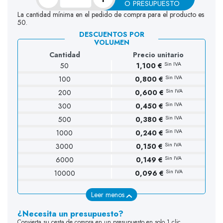
O PRESUPUESTO
La cantidad mínima en el pedido de compra para el producto es
50.
DESCUENTOS POR
VOLUMEN
Cantidad
Precio unitario
Sin IVA
50
1,100 €
Sin IVA
100
0,800 €
Sin IVA
200
0,600 €
Sin IVA
300
0,450 €
Sin IVA
500
0,380 €
Sin IVA
1000
0,240 €
Sin IVA
3000
0,150 €
Sin IVA
6000
0,149 €
Sin IVA
10000
0,096 €
Leer menos
¿Necesita un presupuesto?
Convierta su cesta de compra en un presupuesto en solo 1 clic.