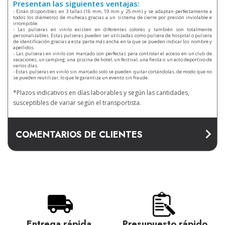
Presentan las siguientes ventajas:
- Están disponibles en 3 tallas (16 mm, 19 mm y 25 mm) y se adaptan perfectamente a
todos los diámetros de muñecas gracias a un sistema de cierre por presión inviolable e
irrompible.
- Las pulseras en vinilo existen en diferentes colores y también son totalmente
personalizables. Estas pulseras pueden ser utilizadas como pulsera de hospital o pulsera
de identificación gracias a esta parte más ancha en la que se pueden indicar los nombre y
apellidos.
- Las pulseras en vinilo con marcado son perfectas para controlar el acceso en un club de
vacaciones, un camping, una piscina de hotel, un festival, una fiesta o un acto deportivo de
varios días.
- Estas pulseras en vinilo sin marcado solo se pueden quitar cortándolas, de modo que no
se pueden reutilizar, lo que le garantiza un evento sin fraude.
*Plazos indicativos en días laborables y según las cantidades,
susceptibles de variar según el transportista.
COMENTARIOS DE CLIENTES
Entrega rápida.
Presupuesto rápido