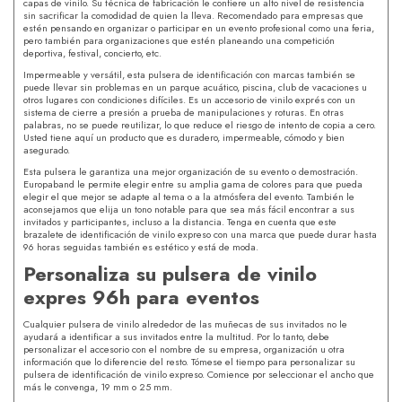
capas de vinilo. Su técnica de fabricación le confiere un alto nivel de resistencia
sin sacrificar la comodidad de quien la lleva. Recomendado para empresas que
estén pensando en organizar o participar en un evento profesional como una feria,
pero también para organizaciones que estén planeando una competición
deportiva, festival, concierto, etc.
Impermeable y versátil, esta pulsera de identificación con marcas también se
puede llevar sin problemas en un parque acuático, piscina, club de vacaciones u
otros lugares con condiciones difíciles. Es un accesorio de vinilo exprés con un
sistema de cierre a presión a prueba de manipulaciones y roturas. En otras
palabras, no se puede reutilizar, lo que reduce el riesgo de intento de copia a cero.
Usted tiene aquí un producto que es duradero, impermeable, cómodo y bien
asegurado.
Esta pulsera le garantiza una mejor organización de su evento o demostración.
Europaband le permite elegir entre su amplia gama de colores para que pueda
elegir el que mejor se adapte al tema o a la atmósfera del evento. También le
aconsejamos que elija un tono notable para que sea más fácil encontrar a sus
invitados y participantes, incluso a la distancia. Tenga en cuenta que este
brazalete de identificación de vinilo expreso con una marca que puede durar hasta
96 horas seguidas también es estético y está de moda.
Personaliza su pulsera de vinilo
expres 96h para eventos
Cualquier pulsera de vinilo alrededor de las muñecas de sus invitados no le
ayudará a identificar a sus invitados entre la multitud. Por lo tanto, debe
personalizar el accesorio con el nombre de su empresa, organización u otra
información que lo diferencie del resto. Tómese el tiempo para personalizar su
pulsera de identificación de vinilo expreso. Comience por seleccionar el ancho que
más le convenga, 19 mm o 25 mm.