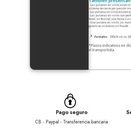
También presentan
- Las pulseras en vinilo están 
sistema de cierre por presión inv
- Las pulseras en vinilo existen e
- Las pulseras en vinilo son per
hotel, un festival, una fiesta o un
- Una pulsera en vinilo sin mar
garantiza un evento sin fraude.
Formatos
: 250x16 cm ou 2
*Plazos indicativos en dí
el transportista.
Pago seguro
S
CB - Paypal - Transferencia bancaria