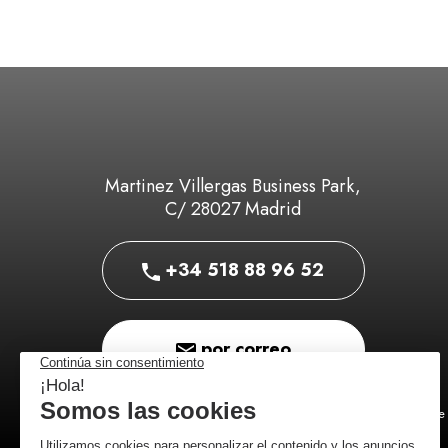
Martinez Villergas Business Park,
C/ 28027 Madrid
+34 518 88 96 52
por correo
Comerciante 