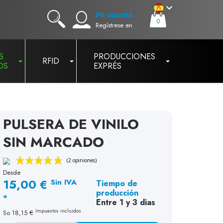
Mi cuenta
0
Regístrese en
S
PRODUCCIONES
RFID
OS
EXPRÉS
PULSERA DE VINILO
SIN MARCADO
Desde
15,00 €
Sin IVA
Tiempo de
(2 opiniones)
producción
*
Entre 1 y 3 dias
Impuestos incluidos
So
18,15 €