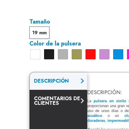
Tamaño
19 mm
Color de la pulsera
Blanco
Negro
Plata
Dorado
Rojo
Lavanda
Azul
DESCRIPCIÓN
DESCRIPCIÓN:
COMENTARIOS DE
La
pulsera en vinilo
CLIENTES
proporcionan una gran r
uso de unos días o de
acuático
o un
cl
duraderas
,
impermeabl