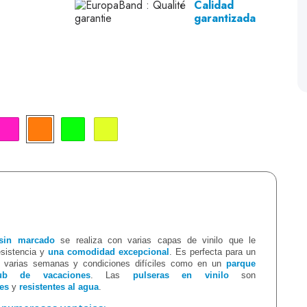
Calidad
garantizada
Rosa fluo
Naranja fluo
Verde fluo
Amarillo fluo
 sin marcado
se realiza con varias capas de vinilo que le
esistencia y
una comodidad excepcional
. Es perfecta para un
 varias semanas y condiciones difíciles como en un
parque
ub de vacaciones
. Las
pulseras en vinilo
son
es
y
resistentes al agua
.