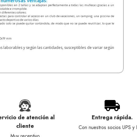
 numerosas ventajas:
disponibles en 2 tallas y se adaptan perfectamente a todas las muñecas gracias a un
iolable e irrompible.
n diferentes colores.
fectas para controlar el acceso en un club de vacaciones, un camping, una piscina de
 acto deportivo de varios días.
cado solo se puede quitar cortándola, de modo que no se puede reutilizar, lo que le
50x19 mm
as laborables y según las cantidades, susceptibles de variar según
ervicio de atención al
Entrega rápida.
cliente
Con nuestros socios UPS y
Muy receptivo