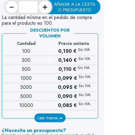
−
+
AÑADIR A LA CESTA
O PRESUPUESTO
La cantidad mínima en el pedido de compra
para el producto es 100.
DESCUENTOS POR
VOLUMEN
Cantidad
Precio unitario
Sin IVA
100
0,150 €
Sin IVA
300
0,140 €
Sin IVA
500
0,110 €
Sin IVA
1000
0,099 €
Sin IVA
3000
0,095 €
Sin IVA
5000
0,090 €
Sin IVA
10000
0,085 €
Leer menos
¿Necesita un presupuesto?