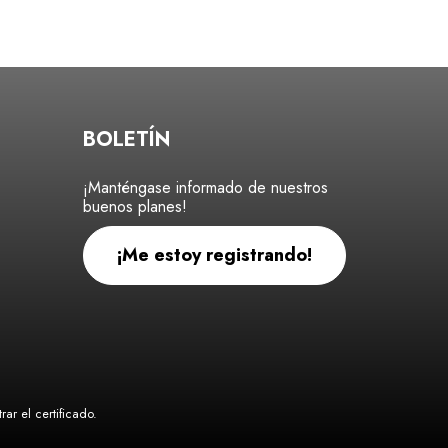
BOLETÍN
¡Manténgase informado de nuestros
buenos planes!
¡Me estoy registrando!
ar el certificado
.