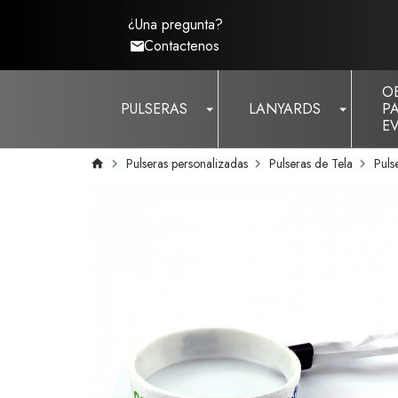
¿Una pregunta?
Contactenos
O
PULSERAS
LANYARDS
P
E
Pulseras personalizadas
Pulseras de Tela
Puls