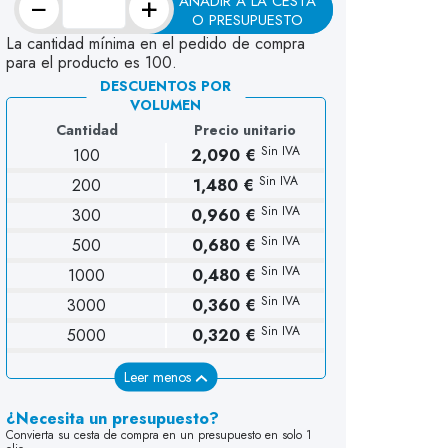
−
+
AÑADIR A LA CESTA
O PRESUPUESTO
La cantidad mínima en el pedido de compra
para el producto es 100.
DESCUENTOS POR
VOLUMEN
Cantidad
Precio unitario
Sin IVA
100
2,090 €
Sin IVA
200
1,480 €
Sin IVA
300
0,960 €
Sin IVA
500
0,680 €
Sin IVA
1000
0,480 €
Sin IVA
3000
0,360 €
Sin IVA
5000
0,320 €
Leer menos
¿Necesita un presupuesto?
Convierta su cesta de compra en un presupuesto en solo 1