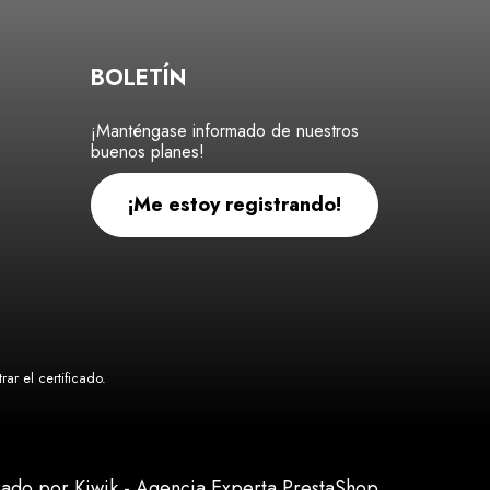
BOLETÍN
¡Manténgase informado de nuestros
buenos planes!
¡Me estoy registrando!
ar el certificado
.
eado por Kiwik - Agencia Experta PrestaShop