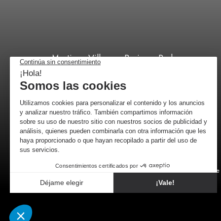
Martinez Villergas Business Park,
C/ 28027 Madrid
+34 518 88 96 52
por correo
Comerciante 