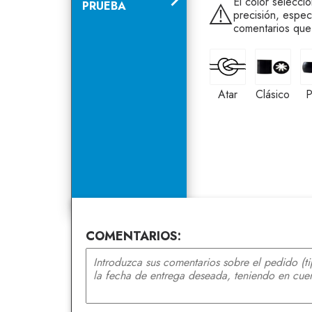
El color selecci
⚠️
PRUEBA
precisión, espec
comentarios que
Atar
Clásico
Atar
Clásico
P
COMENTARIOS: