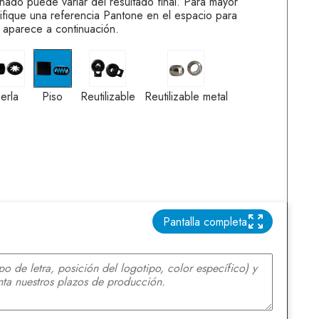
onado puede variar del resultado final. Para mayor
ifique una referencia Pantone en el espacio para
 aparece a continuación.
Perla
Piso
Reutilizable
Reutilizable metal
erla
Piso
Reutilizable
Reutilizable metal
Pantalla completa