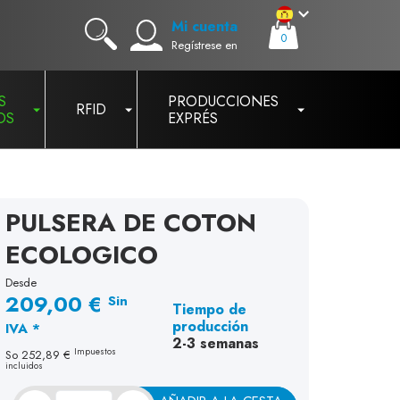
Mi cuenta
0
Regístrese en
S
PRODUCCIONES
RFID
OS
EXPRÉS
PULSERA DE COTON
ECOLOGICO
Desde
209,00 €
Sin
Tiempo de
producción
IVA *
2-3 semanas
Impuestos
So
252,89 €
incluidos