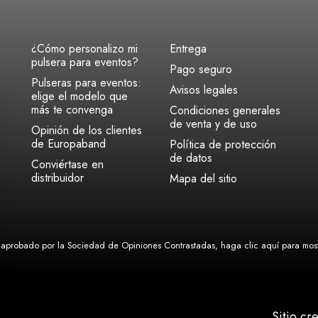
¿Cómo personalizo mi
Entrega
pulsera para eventos?
Pago seguro
Pulseras para eventos:
Avisos legales
elige el modelo que
más te convenga
Condiciones generales
de venta y de uso
Opinión de los clientes
de Europaband
Política de protección
de datos
Conviértase en
distribuidor
Mapa del sitio
aprobado por la Sociedad de Opiniones Contrastadas,
haga clic aquí para mostr
Sitio cr