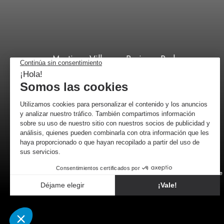
Martinez Villergas Business Park,
C/ 28027 Madrid
+34 518 88 96 52
por correo
Comerciante 