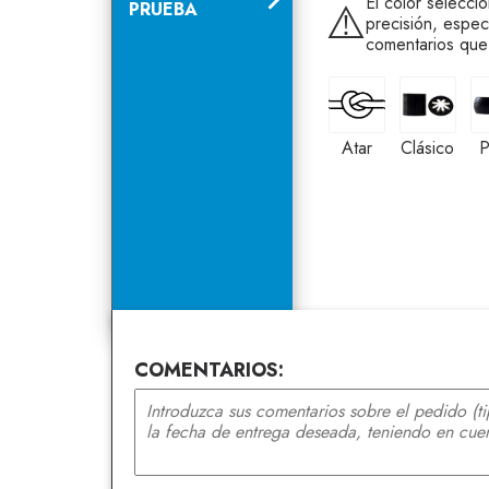
El color selecci
⚠️
PRUEBA
precisión, espec
comentarios que
Atar
Clásico
Atar
Clásico
P
COMENTARIOS: