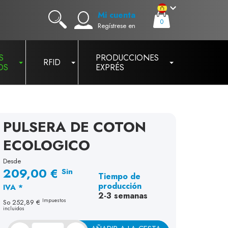
Mi cuenta
0
Regístrese en
S
PRODUCCIONES
RFID
OS
EXPRÉS
PULSERA DE COTON
ECOLOGICO
Desde
209,00 €
Sin
Tiempo de
producción
IVA *
2-3 semanas
Impuestos
So
252,89 €
incluidos