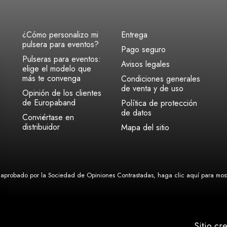
¿Cómo personalizo mi
Entrega
pulsera para eventos?
Pago seguro
Pulseras para eventos:
Avisos legales
elige el modelo que
más te convenga
Condiciones generales
de venta y de uso
Opinión de los clientes
de Europaband
Política de protección
de datos
Conviértase en
distribuidor
Mapa del sitio
aprobado por la Sociedad de Opiniones Contrastadas,
haga clic aquí para mostr
Sitio cr