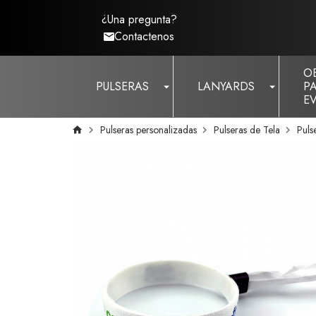
¿Una pregunta?
Contactenos
O
PULSERAS
LANYARDS
P
E
Pulseras personalizadas
Pulseras de Tela
Puls