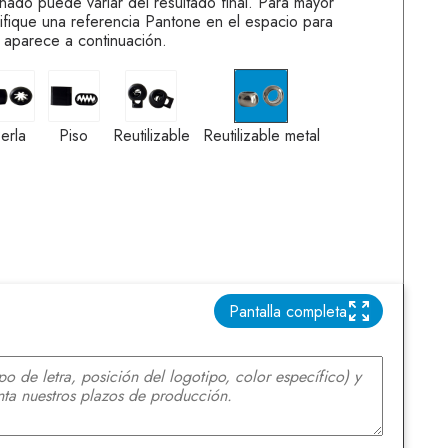
onado puede variar del resultado final. Para mayor
ifique una referencia Pantone en el espacio para
 aparece a continuación.
Perla
Piso
Reutilizable
Reutilizable metal
erla
Piso
Reutilizable
Reutilizable metal
Pantalla completa