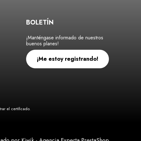
BOLETÍN
¡Manténgase informado de nuestros
buenos planes!
¡Me estoy registrando!
ar el certificado
.
eado por Kiwik - Agencia Experta PrestaShop