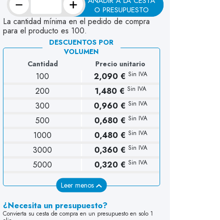
−
+
AÑADIR A LA CESTA
O PRESUPUESTO
La cantidad mínima en el pedido de compra
para el producto es 100.
DESCUENTOS POR
VOLUMEN
Cantidad
Precio unitario
Sin IVA
100
2,090 €
Sin IVA
200
1,480 €
Sin IVA
300
0,960 €
Sin IVA
500
0,680 €
Sin IVA
1000
0,480 €
Sin IVA
3000
0,360 €
Sin IVA
5000
0,320 €
Leer menos
¿Necesita un presupuesto?
Convierta su cesta de compra en un presupuesto en solo 1