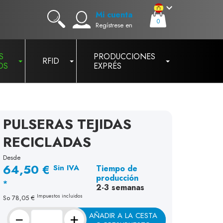
Mi cuenta
0
Regístrese en
S
PRODUCCIONES
RFID
OS
EXPRÉS
PULSERAS TEJIDAS
RECICLADAS
Desde
64,50 €
Sin IVA
Tiempo de
producción
*
2-3 semanas
Impuestos incluidos
So
78,05 €
−
+
AÑADIR A LA CESTA