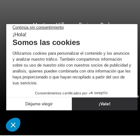
Martinez Villergas Business Park,
C/ 28027 Madrid
+34 518 88 96 52
por correo
Comerciante 