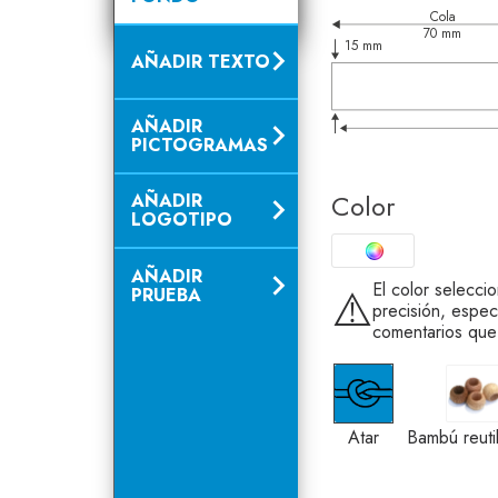
Cola
70 mm
15 mm
AÑADIR TEXTO
AÑADIR
PICTOGRAMAS
Color
AÑADIR
LOGOTIPO
AÑADIR
El color selecci
⚠️
PRUEBA
precisión, espec
comentarios que
Atar
Bam
Atar
Bambú reutil