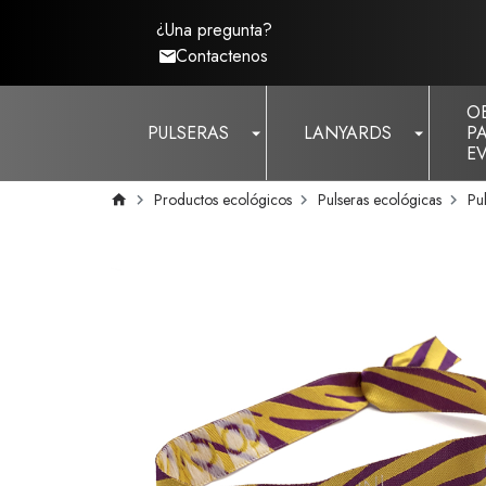
¿Una pregunta?
Contactenos
O
PULSERAS
LANYARDS
P
E
Productos ecológicos
Pulseras ecológicas
Pul