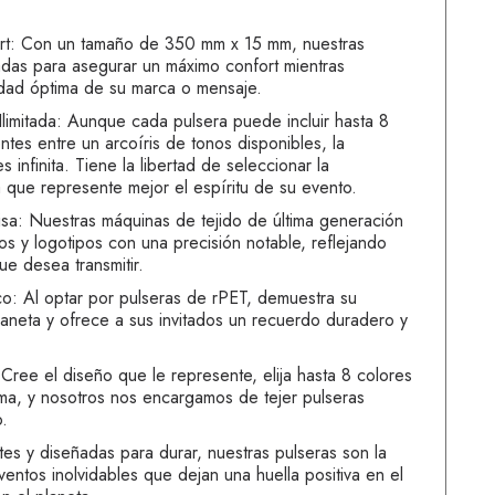
rt: Con un tamaño de 350 mm x 15 mm, nuestras
adas para asegurar un máximo confort mientras
lidad óptima de su marca o mensaje.
limitada: Aunque cada pulsera puede incluir hasta 8
entes entre un arcoíris de tonos disponibles, la
 infinita. Tiene la libertad de seleccionar la
 que represente mejor el espíritu de su evento.
isa: Nuestras máquinas de tejido de última generación
tos y logotipos con una precisión notable, reflejando
ue desea transmitir.
: Al optar por pulseras de rPET, demuestra su
aneta y ofrece a sus invitados un recuerdo duradero y
Cree el diseño que le represente, elija hasta 8 colores
ma, y nosotros nos encargamos de tejer pulseras
o.
tes y diseñadas para durar, nuestras pulseras son la
ventos inolvidables que dejan una huella positiva en el