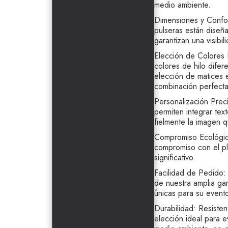
medio ambiente.
Dimensiones y Confo
pulseras están diseñ
garantizan una visibi
Elección de Colores I
colores de hilo difer
elección de matices es
combinación perfecta
Personalización Prec
permiten integrar tex
fielmente la imagen q
Compromiso Ecológico
compromiso con el pl
significativo.
Facilidad de Pedido: 
de nuestra amplia ga
únicas para su event
Durabilidad: Resisten
elección ideal para e