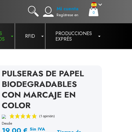
Mi cuenta
0
Regístrese en
S
PRODUCCIONES
RFID
OS
EXPRÉS
PULSERAS DE PAPEL
BIODEGRADABLES
CON MARCAJE EN
COLOR
Desde
19,00 €
Sin IVA