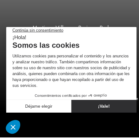
Martinez Villergas Business Park,
C/ 28027 Madrid
+34 518 88 96 52
por correo
Comerciante 