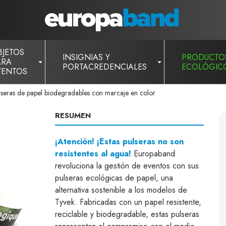
BJETOS
INSIGNIAS Y
PRODUCTO
ARA
PORTACREDENCIALES
ECOLÓGIC
VENTOS
lseras de papel biodegradables con marcaje en color
RESUMEN
¡Atención! ¡Estas pulseras no son
resistentes al agua!
Europaband
revoluciona la gestión de eventos con sus
pulseras ecológicas de papel, una
alternativa sostenible a los modelos de
Tyvek. Fabricadas con un papel resistente,
reciclable y biodegradable, estas pulseras