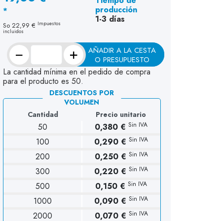
Tiempo de
(1 opinión)
producción
*
1-3 días
Impuestos
So
22,99 €
incluidos
−
+
AÑADIR A LA CESTA
O PRESUPUESTO
La cantidad mínima en el pedido de compra
para el producto es 50.
DESCUENTOS POR
VOLUMEN
Cantidad
Precio unitario
Sin IVA
50
0,380 €
Sin IVA
100
0,290 €
Sin IVA
200
0,250 €
Sin IVA
300
0,220 €
Sin IVA
500
0,150 €
Sin IVA
1000
0,090 €
Sin IVA
2000
0,070 €