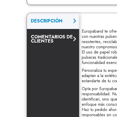
DESCRIPCIÓN
Europaband te ofre
COMENTARIOS DE
con nuestras pulser
CLIENTES
resistentes, recicl
nuestro compromiso
El uso de papel rob
pulseras tradiciona
funcionalidad esenci
Personaliza tu expe
adaptan a la estéti
estandarte de tu co
Opta por Europaban
responsabilidad. Nu
identifican, sino q
enfoque más conscie
Haz tu pedido ahora
responsables sin com