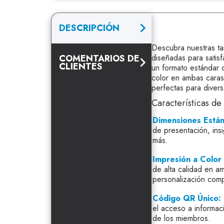
DESCRIPCIÓN
Descubra nuestras ta
COMENTARIOS DE
diseñadas para satis
CLIENTES
un formato estándar 
color en ambas caras
perfectas para divers
Características de
Dimensiones Están
de presentación, insi
más.
Impresión a Color
de alta calidad en am
personalización comp
Código QR Único:
el acceso a informaci
de los miembros.