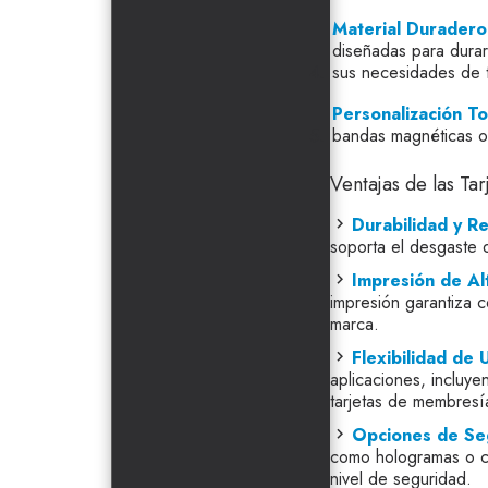
Material Duradero
diseñadas para durar
sus necesidades de t
Personalización To
bandas magnéticas o
Ventajas de las Ta
Durabilidad y Re
soporta el desgaste 
Impresión de Alt
impresión garantiza c
marca.
Flexibilidad de 
aplicaciones, incluye
tarjetas de membres
Opciones de Se
como hologramas o ch
nivel de seguridad.