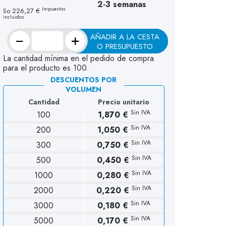
2-3 semanas
Impuestos
So
226,27 €
incluidos
−
+
AÑADIR A LA CESTA
O PRESUPUESTO
La cantidad mínima en el pedido de compra
para el producto es 100.
DESCUENTOS POR
VOLUMEN
Cantidad
Precio unitario
Sin IVA
100
1,870 €
Sin IVA
200
1,050 €
Sin IVA
300
0,750 €
Sin IVA
500
0,450 €
Sin IVA
1000
0,280 €
Sin IVA
2000
0,220 €
Sin IVA
3000
0,180 €
Sin IVA
5000
0,170 €