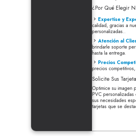
¿Por Qué Elegir N
Expertise y Expe
calidad, gracias a nu
personalizadas..
Atención al Clie
brindarle soporte pe
hasta la entrega.
Precios Competi
precios competitivos,
Solicite Sus Tarje
Optimice su imagen pr
PVC personalizadas 
sus necesidades esp
tarjetas que se dest