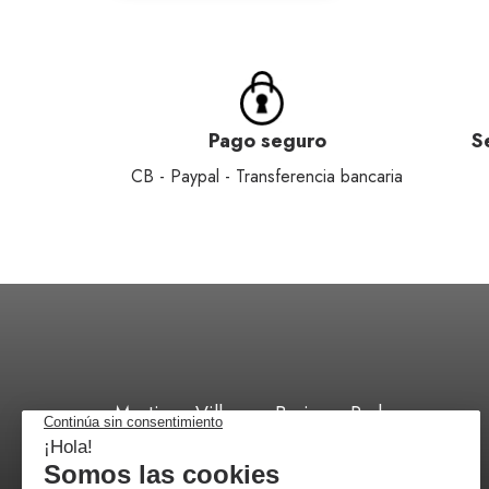
Pago seguro
S
CB - Paypal - Transferencia bancaria
Martinez Villergas Business Park,
C/ 28027 Madrid