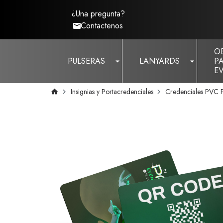
¿Una pregunta?
Contactenos
O
PULSERAS
LANYARDS
P
E
Insignias y Portacredenciales
Credenciales PVC P