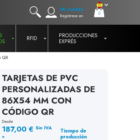
Mi cuenta
0
Regístrese en
S
PRODUCCIONES
RFID
OS
EXPRÉS
o QR
TARJETAS DE PVC
PERSONALIZADAS DE
86X54 MM CON
CÓDIGO QR
Desde
187,00 €
Sin IVA
Tiempo de
producción
*