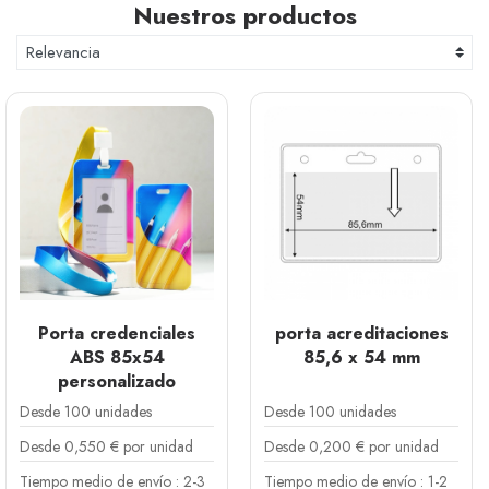
Nuestros productos
herramienta de comunicación, seguridad y
profesionalidad. Elegir la funda adecuada puede
marcar la diferencia entre una acreditación que se
pierde o se rompe y una que permanece impecable
durante todas las jornadas.
En nuestro catálogo, ofrecemos una amplia variedad
de soluciones que se adaptan a cada necesidad,
desde opciones ecológicas hasta modelos rígidos de
alta durabilidad.
Porta credenciales
porta acreditaciones
ABS 85x54
85,6 x 54 mm
personalizado
Desde 100 unidades
Desde 100 unidades
Desde 0,550 € por unidad
Desde 0,200 € por unidad
Tiempo medio de envío : 2-3
Tiempo medio de envío : 1-2