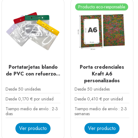
Producto eco-responsable
Portatarjetas blando
Porta credenciales
de PVC con refuerzo...
Kraft A6
personalizados
Desde 50 unidades
Desde 50 unidades
Desde 0,170 € por unidad
Desde 0,410 € por unidad
Tiempo medio de envío : 2-3
Tiempo medio de envío : 2-3
dias
semanas
Ver producto
Ver producto
Blanco
Rojo
Amarillo
Verde