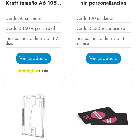
Kraft tamaño A6 105...
sin personalizacion
Desde 50 unidades
Desde 100 unidades
Desde 0,160 € por unidad
Desde 0,330 € por unidad
Tiempo medio de envío : 1-2
Tiempo medio de envío : 1
días
semana
Ver producto
Ver producto
Blanco
Negro
Plata
Verde oscuro
Amarillo
Rojo
Azul
Rosa fluo
Naranja fluo
Verde fluo