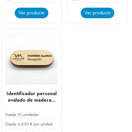
Ver producto
Ver producto
Plata
Dorado
Cobre
Plata
Dorado
Cobre
Identificador personal
ovalado de madera...
Desde 10 unidades
Desde 4,600 € por unidad