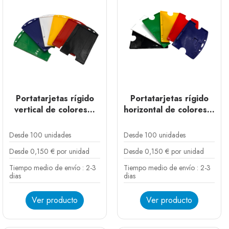
Portatarjetas rígido
Portatarjetas rígido
vertical de colores...
horizontal de colores...
Desde 100 unidades
Desde 100 unidades
Desde 0,150 € por unidad
Desde 0,150 € por unidad
Tiempo medio de envío : 2-3
Tiempo medio de envío : 2-3
dias
dias
Ver producto
Ver producto
Blanco
Negro
Verde oscuro
Amarillo
Rojo
Azul
Blanco
Negro
Verde oscuro
Amarillo
Rojo
Azul