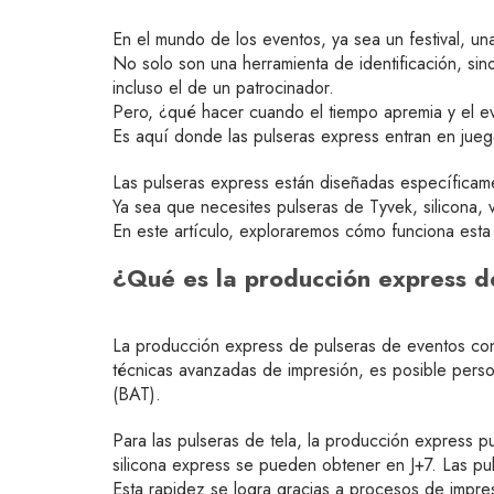
En el mundo de los eventos, ya sea un festival, una
No solo son una herramienta de identificación, sin
incluso el de un patrocinador.
Pero, ¿qué hacer cuando el tiempo apremia y el ev
Es aquí donde las pulseras express entran en jueg
Las pulseras express están diseñadas específicam
Ya sea que necesites pulseras de Tyvek, silicona, v
En este artículo, exploraremos cómo funciona esta
¿Qué es la producción express d
La producción express de pulseras de eventos cons
técnicas avanzadas de impresión, es posible perso
(BAT).
Para las pulseras de tela, la producción express pu
silicona express se pueden obtener en J+7. Las pu
Esta rapidez se logra gracias a procesos de impres