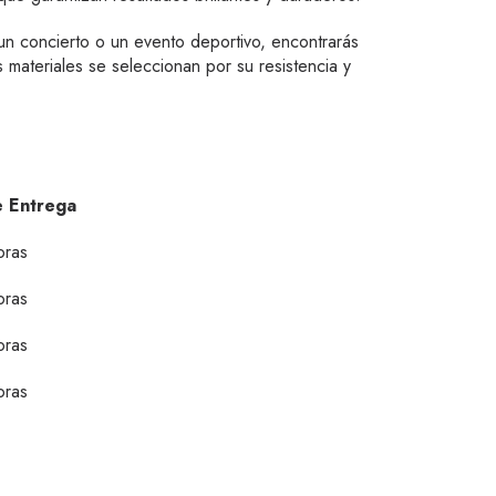
 un concierto o un evento deportivo, encontrarás
s materiales se seleccionan por su resistencia y
 Entrega
oras
oras
oras
oras