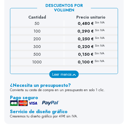
DESCUENTOS POR
VOLUMEN
Cantidad
Precio unitario
Sin IVA
50
0,480 €
Sin IVA
100
0,290 €
(3 opiniones)
Sin IVA
200
0,250 €
Sin IVA
300
0,220 €
Sin IVA
500
0,150 €
Sin IVA
1000
0,100 €
Leer menos
¿Necesita un presupuesto?
Convierta su cesta de compra en un presupuesto en solo 1 clic.
Pago seguro
Servicio de diseño gráfico
Crearemos tu diseño gráfico por 49€ sin IVA.