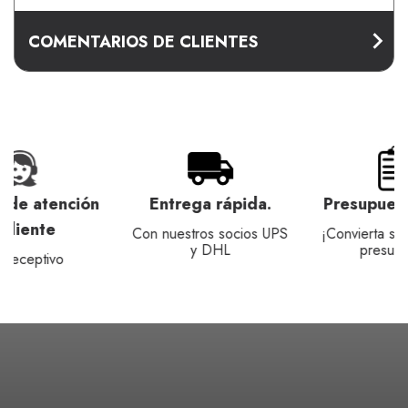
COMENTARIOS DE CLIENTES
ención
Entrega rápida.
Presupuesto rápi
Con nuestros socios UPS
¡Convierta su cesta en 
y DHL
presupuesto!
o