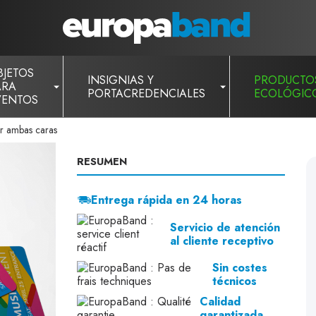
BJETOS
INSIGNIAS Y
PRODUCTO
ARA
PORTACREDENCIALES
ECOLÓGIC
VENTOS
or ambas caras
RESUMEN
Entrega rápida en 24 horas
Servicio de atención
al cliente receptivo
Sin costes
técnicos
Calidad
garantizada