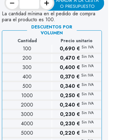
−
+
AÑADIR A LA CESTA
O PRESUPUESTO
La cantidad mínima en el pedido de compra
para el producto es 100.
DESCUENTOS POR
VOLUMEN
Cantidad
Precio unitario
Sin IVA
100
0,690 €
Sin IVA
200
0,470 €
Sin IVA
300
0,400 €
Sin IVA
400
0,370 €
Sin IVA
500
0,340 €
Sin IVA
1000
0,250 €
Sin IVA
2000
0,240 €
Sin IVA
3000
0,230 €
Sin IVA
4000
0,230 €
Sin IVA
5000
0,220 €