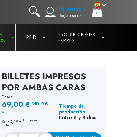
Mi cuenta
0
Regístrese en
S
PRODUCCIONES
RFID
OS
EXPRÉS
BILLETES IMPRESOS
POR AMBAS CARAS
Desde
69,00 €
Sin IVA
Tiempo de
producción
*
Entre 6 y 8 días
Impuestos
So
83,49 €
incluidos