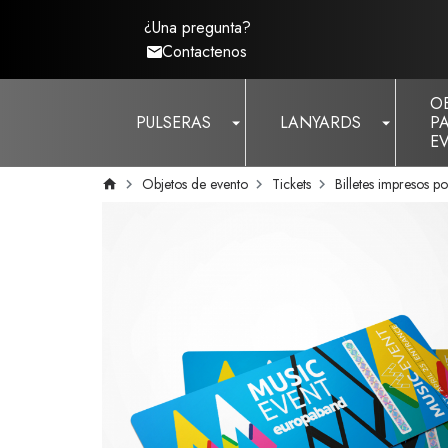
¿Una pregunta?
Contactenos
O
PULSERAS
LANYARDS
P
E
Objetos de evento
Tickets
Billetes impresos p