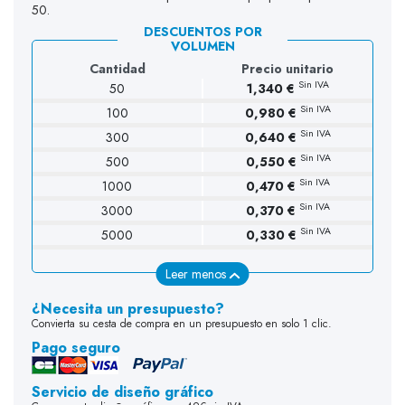
50.
DESCUENTOS POR
VOLUMEN
Cantidad
Precio unitario
Sin IVA
50
1,340 €
Sin IVA
100
0,980 €
(2 opiniones)
Sin IVA
300
0,640 €
Sin IVA
500
0,550 €
Sin IVA
1000
0,470 €
Sin IVA
3000
0,370 €
Sin IVA
5000
0,330 €
Leer menos
¿Necesita un presupuesto?
Convierta su cesta de compra en un presupuesto en solo 1 clic.
Pago seguro
Servicio de diseño gráfico