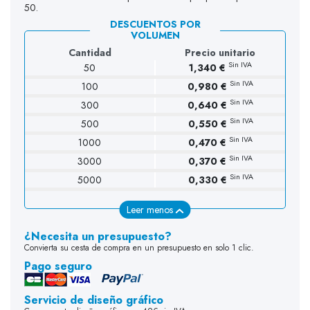
50.
DESCUENTOS POR
VOLUMEN
Cantidad
Precio unitario
Sin IVA
50
1,340 €
Sin IVA
100
0,980 €
(2 opiniones)
Sin IVA
300
0,640 €
Sin IVA
500
0,550 €
Sin IVA
1000
0,470 €
Sin IVA
3000
0,370 €
Sin IVA
5000
0,330 €
Leer menos
¿Necesita un presupuesto?
Convierta su cesta de compra en un presupuesto en solo 1 clic.
Pago seguro
Servicio de diseño gráfico