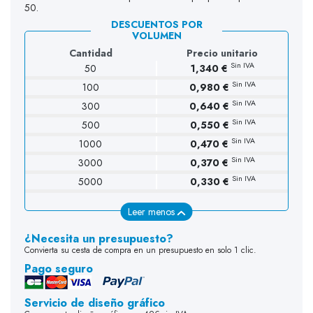
50.
DESCUENTOS POR
VOLUMEN
Cantidad
Precio unitario
Sin IVA
50
1,340 €
Sin IVA
100
0,980 €
(2 opiniones)
Sin IVA
300
0,640 €
Sin IVA
500
0,550 €
Sin IVA
1000
0,470 €
Sin IVA
3000
0,370 €
Sin IVA
5000
0,330 €
Leer menos
¿Necesita un presupuesto?
Convierta su cesta de compra en un presupuesto en solo 1 clic.
Pago seguro
Servicio de diseño gráfico