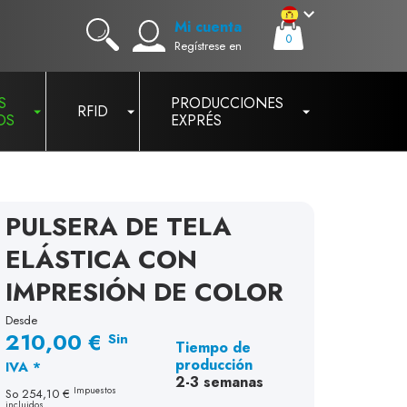
Mi cuenta
0
Regístrese en
S
PRODUCCIONES
RFID
OS
EXPRÉS
PULSERA DE TELA
ELÁSTICA CON
IMPRESIÓN DE COLOR
Desde
210,00 €
Sin
Tiempo de
producción
IVA *
2-3 semanas
Impuestos
So
254,10 €
incluidos