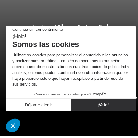
Martinez Villergas Business Park,
C/ 28027 Madrid
+34 518 88 96 52
por correo
Comerciante 