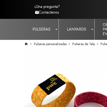
¿Una pregunta?
Contactenos
O
PULSERAS
LANYARDS
P
E
Pulseras personalizadas
Pulseras de Tela
Puls