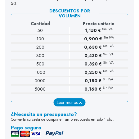
50.
DESCUENTOS POR
VOLUMEN
Cantidad
Precio unitario
Sin IVA
50
1,150 €
Sin IVA
100
0,900 €
(9 opiniones)
Sin IVA
200
0,630 €
Sin IVA
300
0,430 €
Sin IVA
500
0,320 €
Sin IVA
1000
0,250 €
Sin IVA
3000
0,180 €
Sin IVA
5000
0,160 €
Leer menos
¿Necesita un presupuesto?
Convierta su cesta de compra en un presupuesto en solo 1 clic.
Pago seguro