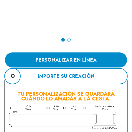
PERSONALIZAR EN LÍNEA
O
IMPORTE SU CREACIÓN
TU PERSONALIZACIÓN SE GUARDARÁ
CUANDO LO AÑADAS A LA CESTA.
Cola
Anillo
Lados
Medio de la muñeca
70 mm
30 mm
35 mm
75 mm
15 mm
Área imprimible 345x15mm