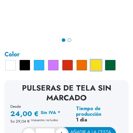
Color
Blanco
Negro
Azul
Violeta
Rojo
Naranja
Amarillo
Verde
PULSERAS DE TELA SIN
MARCADO
Desde
Tiempo de
24,00 €
Sin IVA *
producción
1 día
Impuestos incluidos
So
29,04 €
AÑADIR A LA CESTA