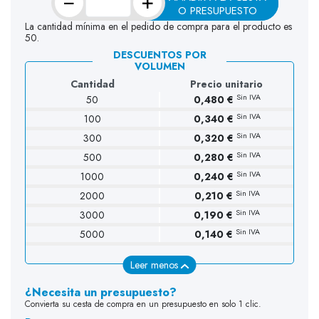
−
+
O PRESUPUESTO
La cantidad mínima en el pedido de compra para el producto es
50.
DESCUENTOS POR
VOLUMEN
Cantidad
Precio unitario
Sin IVA
50
0,480 €
Sin IVA
100
0,340 €
Sin IVA
300
0,320 €
Sin IVA
500
0,280 €
Sin IVA
1000
0,240 €
Sin IVA
2000
0,210 €
Sin IVA
3000
0,190 €
Sin IVA
5000
0,140 €
Leer menos
¿Necesita un presupuesto?
Convierta su cesta de compra en un presupuesto en solo 1 clic.