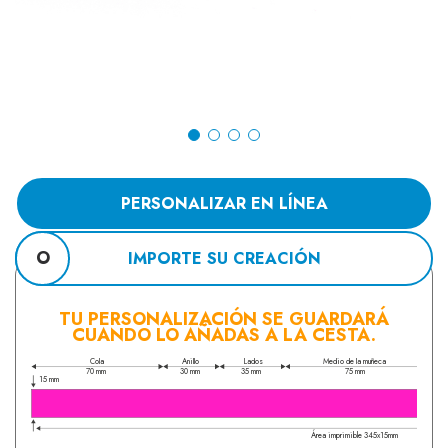
PERSONALIZAR EN LÍNEA
O
IMPORTE SU CREACIÓN
TU PERSONALIZACIÓN SE GUARDARÁ
CUANDO LO AÑADAS A LA CESTA.
Cola
Anillo
Lados
Medio de la muñeca
70 mm
30 mm
35 mm
75 mm
15 mm
Área imprimible 345x15mm