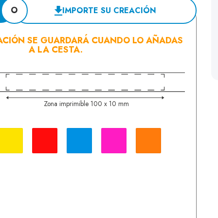
O
IMPORTE SU CREACIÓN
ACIÓN SE GUARDARÁ CUANDO LO AÑADAS
A LA CESTA.
Z
ona imprimible 100 x 10 mm
Amarillo
Rojo
Azul
Rosa fluo
Naranja fluo