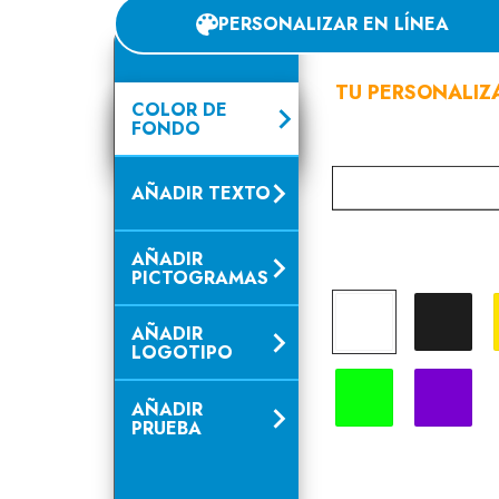
PERSONALIZAR EN LÍNEA
TU PERSONALIZ
COLOR DE
FONDO
AÑADIR TEXTO
AÑADIR
PICTOGRAMAS
Blanco
Negro
AÑADIR
LOGOTIPO
Verde fluo
Violeta
AÑADIR
PRUEBA