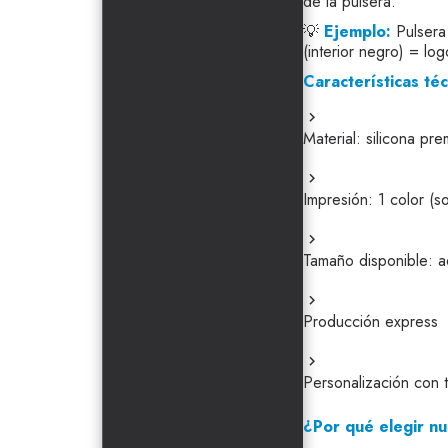
de la pulsera.
💡
Ejemplo:
Pulsera 
(interior negro) = lo
Características téc
Material: silicona pre
Impresión: 1 color (s
Tamaño disponible: a
Producción express
Personalización con t
¿Por qué elegir n