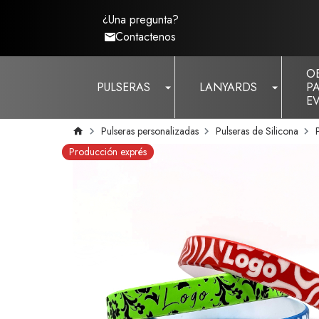
¿Una pregunta?
Contactenos
O
PULSERAS
LANYARDS
P
E
Pulseras personalizadas
Pulseras de Silicona
Producción exprés