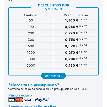
DESCUENTOS POR
VOLUMEN
Cantidad
Precio unitario
Sin IVA
50
1,560 €
Sin IVA
100
0,980 €
(15 opiniones)
Sin IVA
200
0,770 €
Sin IVA
300
0,550 €
Sin IVA
500
0,390 €
Sin IVA
1000
0,270 €
Sin IVA
3000
0,230 €
Sin IVA
5000
0,180 €
Leer menos
¿Necesita un presupuesto?
Convierta su cesta de compra en un presupuesto en solo 1 clic.
Pago seguro
Servicio de diseño gráfico