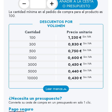
−
+
AÑADIR A LA CESTA
O PRESUPUESTO
La cantidad mínima en el pedido de compra para el producto es
100.
DESCUENTOS POR
VOLUMEN
Cantidad
Precio unitario
Sin IVA
100
1,230 €
Sin IVA
300
0,830 €
(2 opiniones)
Sin IVA
500
0,750 €
Sin IVA
1000
0,600 €
Sin IVA
3000
0,450 €
Sin IVA
5000
0,440 €
Sin IVA
10000
0,430 €
Leer menos
¿Necesita un presupuesto?
Convierta su cesta de compra en un presupuesto en solo 1 clic.
Pago seguro