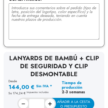
LANYARDS DE BAMBÚ + CLIP
DE SEGURIDAD Y CLIP
DESMONTABLE
Desde
Tiempo de
144,00 €
Sin IVA *
producción
2-3 semanas
Impuestos incluidos
So
174,24 €
−
+
AÑADIR A LA CESTA
O PRESUPUESTO