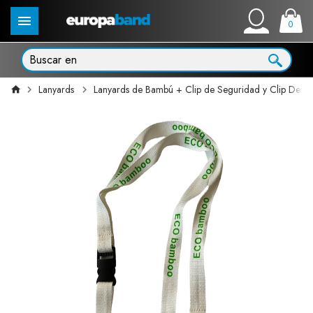
0
Lanyards
Lanyards de Bambú + Clip de Seguridad y Clip Desm