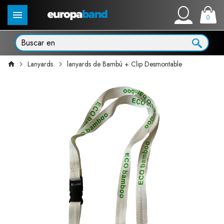
0
Lanyards
lanyards de Bambú + Clip Desmontable