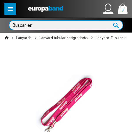
0
Lanyards
Lanyard tubular serigrafiado
Lanyard Tubular clás