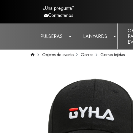
¿Una pregunta?
Contactenos
O
PULSERAS
LANYARDS
P
E
Objetos de evento
Gorras
Gorras tejidas