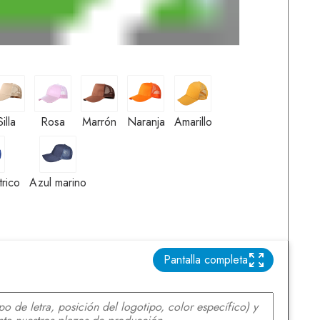
Silla
Rosa
Marrón
Naranja
Amarillo
Silla
Rosa
Marrón
Naranja
Amarillo
l eléctrico
Azul marino
trico
Azul marino
Pantalla completa