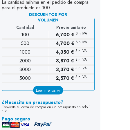
La cantidad mínima en el pedido de compra
para el producto es 100.
DESCUENTOS POR
VOLUMEN
Cantidad
Precio unitario
Sin IVA
100
6,700 €
Sin IVA
500
4,700 €
Sin IVA
1000
4,350 €
Sin IVA
2000
3,870 €
Sin IVA
3000
3,370 €
Sin IVA
5000
2,570 €
Leer menos
¿Necesita un presupuesto?
Convierta su cesta de compra en un presupuesto en solo 1
clic.
Pago seguro