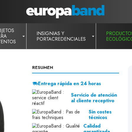
BJETOS
INSIGNIAS Y
PRODUCTO
ARA
PORTACREDENCIALES
ECOLÓGIC
VENTOS
RESUMEN
Entrega rápida en 24 horas
Servicio de atención
al cliente receptivo
Sin costes
técnicos
Calidad
garantizada