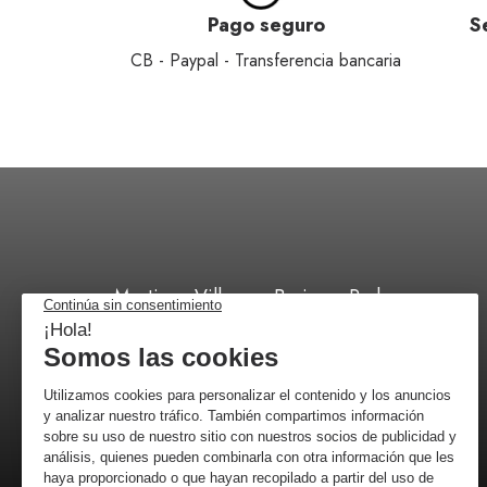
Pago seguro
S
CB - Paypal - Transferencia bancaria
Martinez Villergas Business Park,
C/ 28027 Madrid
+34 518 88 96 52
por correo