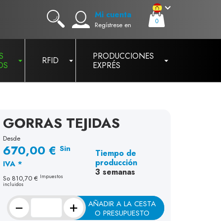
Mi cuenta
0
Regístrese en
S
PRODUCCIONES
RFID
OS
EXPRÉS
GORRAS TEJIDAS
Desde
670,00 €
Sin
Tiempo de
producción
IVA *
3 semanas
Impuestos
So
810,70 €
incluidos
−
+
AÑADIR A LA CESTA
O PRESUPUESTO