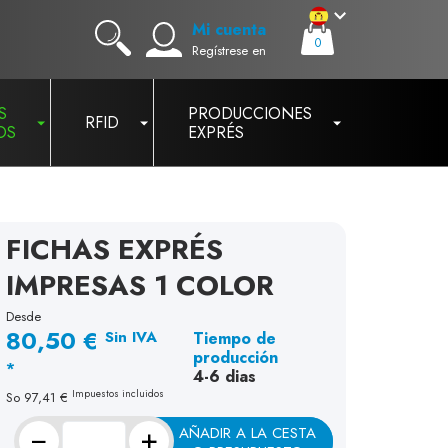
Mi cuenta
0
Regístrese en
S
PRODUCCIONES
RFID
OS
EXPRÉS
FICHAS EXPRÉS
IMPRESAS 1 COLOR
Desde
80,50 €
Sin IVA
Tiempo de
producción
*
4-6 dias
Impuestos incluidos
So
97,41 €
−
+
AÑADIR A LA CESTA