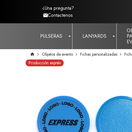
¿Una pregunta?
Contactenos
O
PULSERAS
LANYARDS
P
E
Objetos de evento
Fichas personalizadas
Fich
Producción exprés