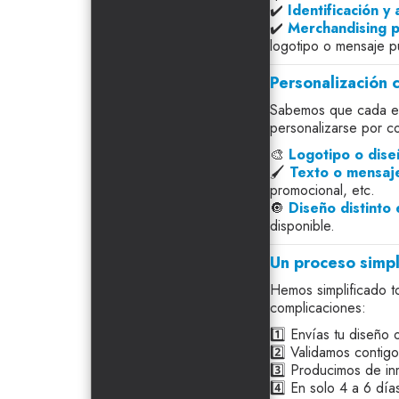
✔️
Identificación y
✔️
Merchandising 
logotipo o mensaje pub
Personalización 
Sabemos que cada ev
personalizarse por c
🎨
Logotipo o dise
🖌️
Texto o mensaj
promocional, etc.
🔘
Diseño distinto
disponible.
Un proceso simpl
Hemos simplificado t
complicaciones:
1️⃣ Envías tu diseño o
2️⃣ Validamos contigo 
3️⃣ Producimos de in
4️⃣ En solo 4 a 6 días