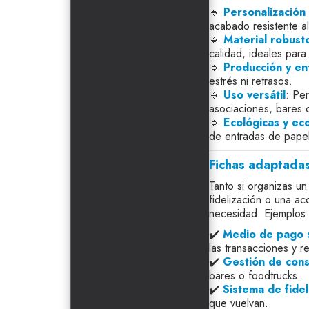
🔹
Personalización 
acabado resistente al 
🔹
Material robusto
calidad, ideales para
🔹
Producción y en
estrés ni retrasos.
🔹
Uso versátil
: Per
asociaciones, bares
🔹
Ecológicas y ec
de entradas de papel
Fichas adaptadas
Tanto si organizas un
fidelización o una ac
necesidad. Ejemplos
✔️
Medio de pago 
las transacciones y 
✔️
Gestión de con
bares o foodtrucks.
✔️
Sistema de fidel
que vuelvan.