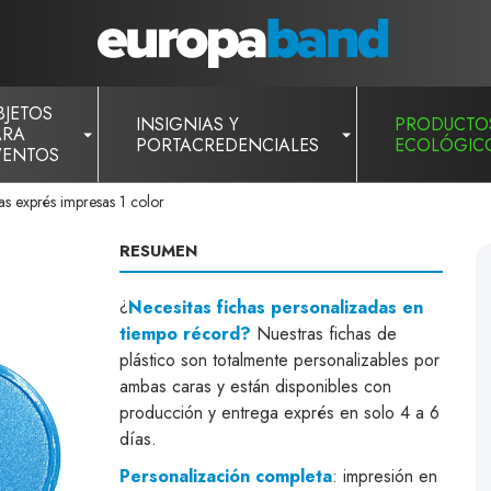
BJETOS
INSIGNIAS Y
PRODUCTO
ARA
PORTACREDENCIALES
ECOLÓGIC
VENTOS
as exprés impresas 1 color
RESUMEN
¿
Necesitas fichas personalizadas en
tiempo récord?
Nuestras fichas de
plástico son totalmente personalizables por
ambas caras y están disponibles con
producción y entrega exprés en solo 4 a 6
días.
Personalización completa
: impresión en