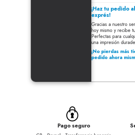
¡Haz tu pedido a
exprés!
Gracias a nuestro ser
hoy mismo y recibe tu
Perfectas para cualqu
una impresión durade
¡No pierdas más ti
pedido ahora mism
Pago seguro
S