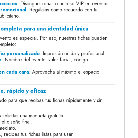
 accesos
: Distingue zonas o acceso VIP en eventos.
promocional
: Regálalas como recuerdo con tu
licitario.
completa para una identidad única
ento es especial. Por eso, nuestras fichas pueden
ompleto:
ño personalizado
: Impresión nítida y profesional.
e
: Nombre del evento, valor facial, código
 en cada cara
: Aprovecha al máximo el espacio
e, rápido y eficaz
odo para que recibas tus fichas rápidamente y sin
 solicitas una maqueta gratuita.
el diseño final.
mediato.
, recibes tus fichas listas para usar.