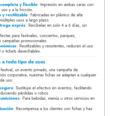
completa y flexible
: Impresión en ambas caras con
uso y a la fricción.
 y reutilizable
: Fabricadas en plástico de alta
 múltiples usos a largo plazo.
trega exprés
: Recíbelas en solo 4 a 6 días, sin
fectas para festivales, conciertos, parques,
 o campañas promocionales.
onómicas
: Reutilizables y resistentes, reducen el uso
 o tickets desechables.
 a todo tipo de usos
 festival, un evento privado, una campaña de
ción corporativa, nuestras fichas se adaptan a cualquier
 de uso:
seguro
: Sustituye el efectivo en eventos, facilitando
reduciendo pérdidas o robos.
sumiciones
: Para bebidas, menús u otros servicios en
ización
: Recompensa a tus clientes con fichas y haz