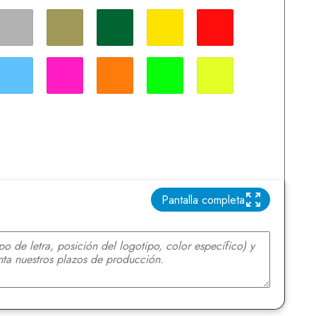
Plata
Dorado
Verde oscuro
Amarillo
Rojo
Azul cielo
Rosa fluo
Naranja fluo
Verde fluo
Amarillo fluo
Pantalla completa