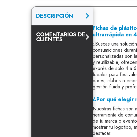
DESCRIPCIÓN
Fichas de plásti
COMENTARIOS DE
ultrarrápida en 4
CLIENTES
¿Buscas una solución
consumiciones durant
personalizadas son l
y reutilizable, ofrec
exprés de solo 4 a 6
Ideales para festival
bares, clubes o empr
gestión fluida y profe
¿Por qué elegir 
Nuestras fichas son
herramienta de comuni
de tu marca o evento
mostrar tu logotipo, 
destacar.