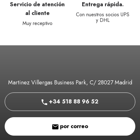
de atención
Entrega rápida.
Presupuesto
liente
Con nuestros socios UPS
¡Convierta su ce
y DHL
presupues
ceptivo
Martinez Villergas Business Park, C/ 28027 Madrid
+34 518 88 96 52
por correo