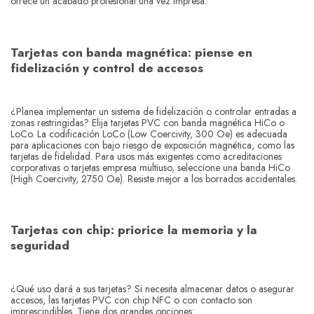
ofrece un acabado profesional una vez impresa.
Tarjetas con banda magnética: piense en
fidelización y control de accesos
¿Planea implementar un sistema de fidelización o controlar entradas a
zonas restringidas? Elija tarjetas PVC con banda magnética HiCo o
LoCo. La codificación LoCo (Low Coercivity, 300 Oe) es adecuada
para aplicaciones con bajo riesgo de exposición magnética, como las
tarjetas de fidelidad. Para usos más exigentes como acreditaciones
corporativas o tarjetas empresa multiuso, seleccione una banda HiCo
(High Coercivity, 2750 Oe). Resiste mejor a los borrados accidentales.
Tarjetas con chip: priorice la memoria y la
seguridad
¿Qué uso dará a sus tarjetas? Si necesita almacenar datos o asegurar
accesos, las tarjetas PVC con chip NFC o con contacto son
imprescindibles. Tiene dos grandes opciones: