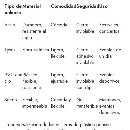
Tipo de
Material
Comodidad
Seguridad
Uso
pulsera
Vinilo
Duradero,
Cómoda
Cierre
Festivales,
resistente al
inviolable
conciertos
agua
Tyvek
Fibra sintética
Ligera,
Cierre
Eventos de
flexible
adhesivo
un día
inviolable
PVC con
Plástico
Ligera,
Cierre
Eventos
clip
flexible,
ajustable
inviolable
deportivos
resistente
con clip
Silicón
Flexible,
Cómoda y
No
Maratones,
impermeable
flexible
transferible
eventos
deportivos
La personalización de las pulseras de plástico permite