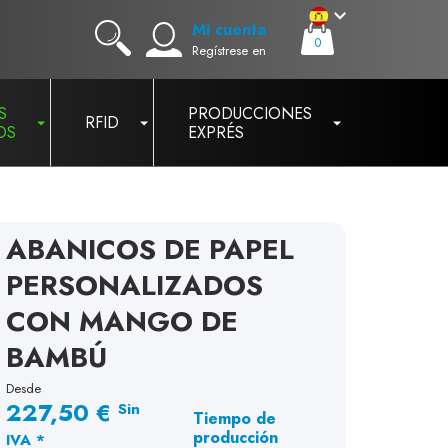
Mi cuenta
0
Regístrese en
S
PRODUCCIONES
RFID
OS
EXPRÉS
ABANICOS DE PAPEL
PERSONALIZADOS
CON MANGO DE
BAMBÚ
Desde
227,50 €
Sin
Tiempo de
producción
IVA *