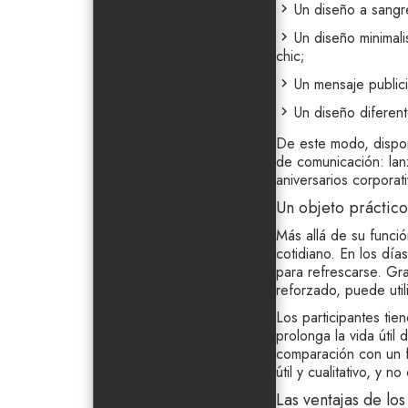
Un diseño a sangre
Un diseño minimal
chic;
Un mensaje publicit
Un diseño diferen
De este modo, dispo
de comunicación: lan
aniversarios corpora
Un objeto práctico
Más allá de su funció
cotidiano. En los día
para refrescarse. Gra
reforzado, puede uti
Los participantes ti
prolonga la vida útil
comparación con un f
útil y cualitativo, y
Las ventajas de lo