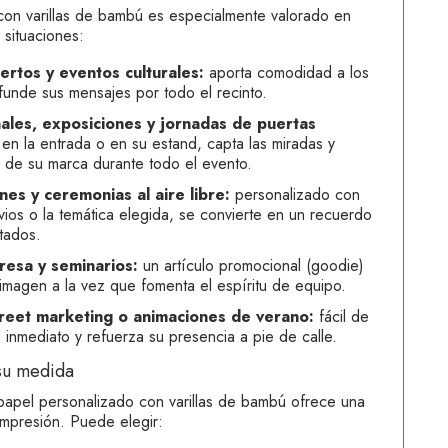
con varillas de bambú es especialmente valorado en
 situaciones:
iertos y eventos culturales:
aporta comodidad a los
ifunde sus mensajes por todo el recinto.
nales, exposiciones y jornadas de puertas
 en la entrada o en su estand, capta las miradas y
ad de su marca durante todo el evento.
es y ceremonias al aire libre:
personalizado con
vios o la temática elegida, se convierte en un recuerdo
itados.
esa y seminarios:
un artículo promocional (
goodie
)
u imagen a la vez que fomenta el espíritu de equipo.
treet marketing
o animaciones de verano:
fácil de
 de inmediato y refuerza su presencia a pie de calle.
 su medida
apel personalizado con varillas de bambú ofrece una
impresión. Puede elegir: