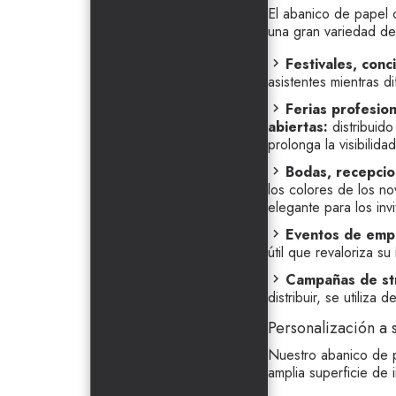
El abanico de papel 
una gran variedad de
Festivales, conc
asistentes mientras d
Ferias profesio
abiertas:
distribuido
prolonga la visibilid
Bodas, recepcion
los colores de los no
elegante para los inv
Eventos de empr
útil que revaloriza s
Campañas de
s
distribuir, se utiliza
Personalización a
Nuestro abanico de p
amplia superficie de 