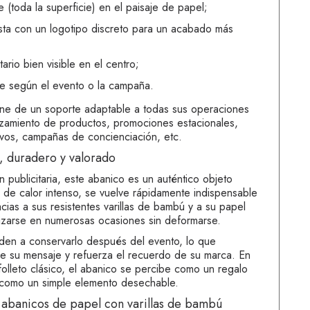
 (toda la superficie) en el paisaje de papel;
ista con un logotipo discreto para un acabado más
ario bien visible en el centro;
te según el evento o la campaña.
ne de un soporte adaptable a todas sus operaciones
zamiento de productos, promociones estacionales,
tivos, campañas de concienciación, etc.
, duradero y valorado
n publicitaria, este abanico es un auténtico objeto
s de calor intenso, se vuelve rápidamente indispensable
cias a sus resistentes varillas de bambú y a su papel
lizarse en numerosas ocasiones sin deformarse.
enden a conservarlo después del evento, lo que
 de su mensaje y refuerza el recuerdo de su marca. En
olleto clásico, el abanico se percibe como un regalo
 no como un simple elemento desechable.
s abanicos de papel con varillas de bambú