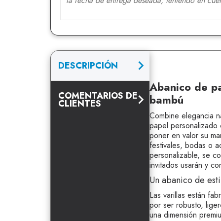
DESCRIPCIÓN
Abanico de pa
COMENTARIOS DE
bambú
CLIENTES
Combine elegancia na
papel personalizado 
poner en valor su ma
festivales, bodas o a
personalizable, se co
invitados usarán y c
Un abanico de esti
Las varillas están fa
por ser robusto, lige
una dimensión premiu