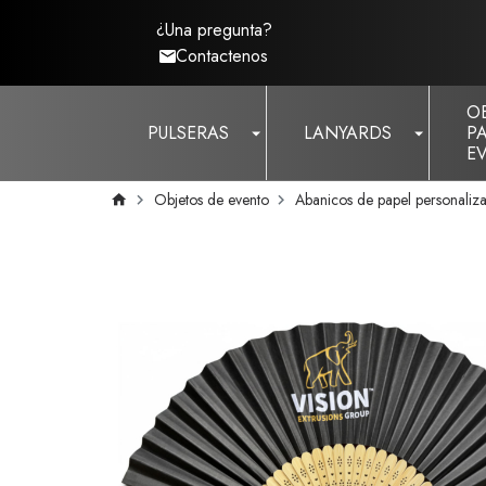
¿Una pregunta?
Contactenos
O
PULSERAS
LANYARDS
P
E
Objetos de evento
Abanicos de papel personali