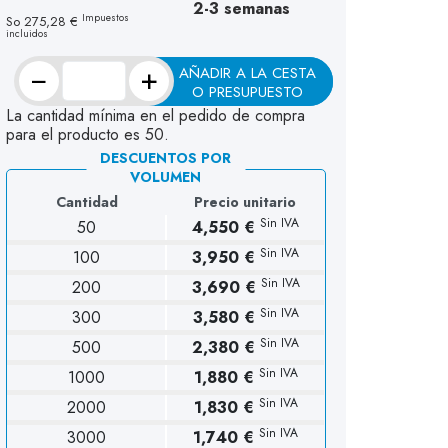
2-3 semanas
Impuestos
So
275,28 €
incluidos
−
+
AÑADIR A LA CESTA
O PRESUPUESTO
La cantidad mínima en el pedido de compra
para el producto es 50.
DESCUENTOS POR
VOLUMEN
Cantidad
Precio unitario
Sin IVA
50
4,550 €
Sin IVA
100
3,950 €
Sin IVA
200
3,690 €
Sin IVA
300
3,580 €
Sin IVA
500
2,380 €
Sin IVA
1000
1,880 €
Sin IVA
2000
1,830 €
Sin IVA
3000
1,740 €