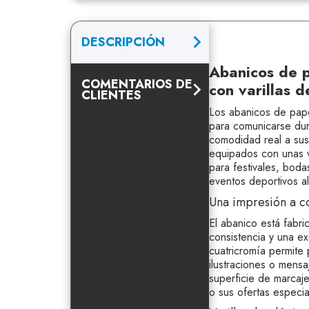
DESCRIPCIÓN
Abanicos de p
COMENTARIOS DE
con varillas d
CLIENTES
Los abanicos de pape
para comunicarse dur
comodidad real a sus 
equipados con unas va
para festivales, bod
eventos deportivos al 
Una impresión a co
El abanico está fabr
consistencia y una e
cuatricromía permite 
ilustraciones o mensa
superficie de marcaje
o sus ofertas especia