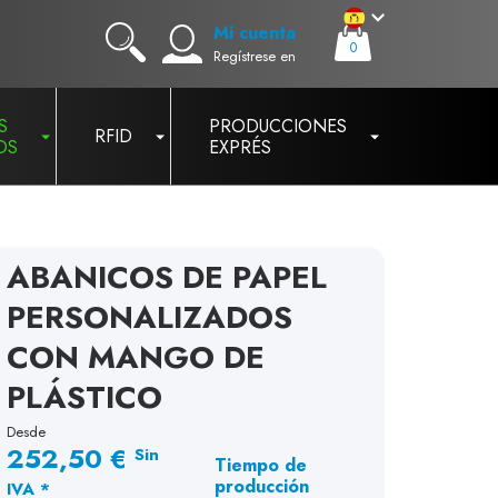
Mi cuenta
0
Regístrese en
S
PRODUCCIONES
RFID
OS
EXPRÉS
ABANICOS DE PAPEL
PERSONALIZADOS
CON MANGO DE
PLÁSTICO
Desde
252,50 €
Sin
Tiempo de
producción
IVA *