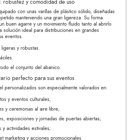
co: robustez y comodidad de uso
uipado con unas varillas de plástico sólido, diseñadas
repetido manteniendo una gran ligereza. Su forma
 buen agarre y un movimiento fluido tanto al abrirlo
la solución ideal para distribuciones en grandes
us eventos.
o ligeras y robustas.
áciles.
todo el conjunto del abanico.
itario perfecto para sus eventos
l personalizados son especialmente valorados en:
tos y eventos culturales;
 y ceremonias al aire libre;
es, exposiciones y jornadas de puertas abiertas;
 y actividades estivales;
et marketing
y acciones promocionales.