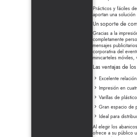
Prácticos y fáciles d
aportan una solución 
Un soporte de com
Gracias a la impresi
completamente person
mensajes publicitari
corporativa del even
minicarteles móviles, 
Las ventajas de l
Excelente relación
Impresión en cuatr
Varillas de plásti
Gran espacio de p
Ideal para distrib
Al elegir los abanico
ofrece a su público u