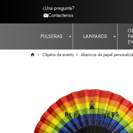
¿Una pregunta?
Contactenos
O
PULSERAS
LANYARDS
P
E
Objetos de evento
Abanicos de papel personaliz