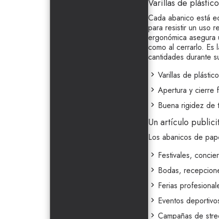
Varillas de plásti
Cada abanico está eq
para resistir un uso 
ergonómica asegura un
como al cerrarlo. Es 
cantidades durante s
Varillas de plástic
Apertura y cierre f
Buena rigidez de 
Un artículo public
Los abanicos de pape
Festivales, concier
Bodas, recepciones
Ferias profesional
Eventos deportivos
Campañas de
stre