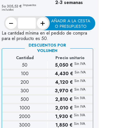
2-3 semanas
Impuestos
So
305,53 €
incluidos
−
+
AÑADIR A LA CESTA
O PRESUPUESTO
La cantidad mínima en el pedido de compra
para el producto es 50.
DESCUENTOS POR
VOLUMEN
Cantidad
Precio unitario
Sin IVA
50
5,050 €
Sin IVA
100
4,430 €
Sin IVA
200
4,120 €
Sin IVA
300
3,970 €
Sin IVA
500
2,810 €
Sin IVA
1000
2,010 €
Sin IVA
2000
1,930 €
Sin IVA
3000
1,850 €