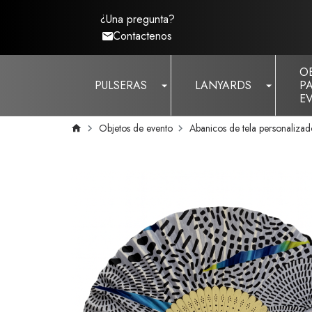
¿Una pregunta?
Contactenos
O
PULSERAS
LANYARDS
P
E
Objetos de evento
Abanicos de tela personaliz