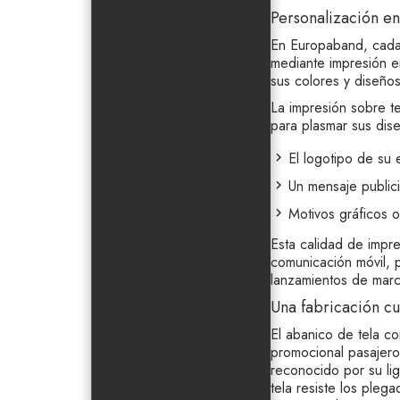
Personalización en
En Europaband, cada
mediante impresión e
sus colores y diseños,
La impresión sobre t
para plasmar sus dise
El logotipo de su
Un mensaje publici
Motivos gráficos o
Esta calidad de impr
comunicación móvil,
lanzamientos de mar
Una fabricación c
El abanico de tela co
promocional pasajero:
reconocido por su li
tela resiste los pleg