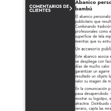
Abanico perso
COMENTARIOS DE
bambú
CLIENTES
El abanico personaliz
publicitario que resul
Combinando tradición
profesionales como 
superficie de tela im
mientras que su estru
Un accesorio publi
Este abanico asocia es
se despliega con fac
días de mucho calor. 
garantizan un agarr
resultado un objeto l
valor su imagen de m
En la comunicación p
pasa desapercibido. G
mostrar su logotipo,
atractiva. Distribuid
verano, capta las mir