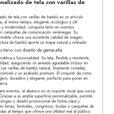
nalizado de tela con varillas de
ado de tela con varillas de bambú es un artículo
ta, al mismo tiempo, elegante, ecológico y útil.
 y modernidad, conquista tanto en eventos
en campañas de comunicación veraniegas. Su
primible ofrece una excelente calidad de imagen,
ctura de bambú aporta un toque natural y refinado.
citario con diseño de gama alta
tética y funcionalidad. Su tela, flexible y resistente,
ilidad, asegurando un aireado agradable incluso en
Las varillas de bambú natural, finamente cortadas,
e cómodo y un acabado premium. El conjunto da como
igero, duradero y elegante, perfecto para poner en
arca.
ara eventos, el abanico es un soporte visual que nunca
racias a su amplia superficie personalizable, permite
 eslogan o diseño promocional de forma clara y
o en ferias, festivales, congresos, bodas o campañas de
adas al tiempo que ofrece una utilidad real al público.