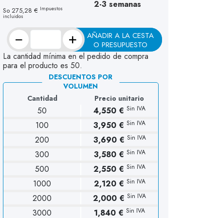
2-3 semanas
Impuestos
So
275,28 €
incluidos
−
+
AÑADIR A LA CESTA
O PRESUPUESTO
La cantidad mínima en el pedido de compra
para el producto es 50.
DESCUENTOS POR
VOLUMEN
Cantidad
Precio unitario
Sin IVA
50
4,550 €
Sin IVA
100
3,950 €
Sin IVA
200
3,690 €
Sin IVA
300
3,580 €
Sin IVA
500
2,550 €
Sin IVA
1000
2,120 €
Sin IVA
2000
2,000 €
Sin IVA
3000
1,840 €