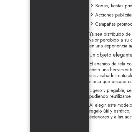
Bodas, fiestas pri
Acciones publicitari
Campañas promocio
Ya sea distribuido d
valor percibido a su 
en una experiencia a
Un objeto elegante
El abanico de tela co
como una herramienta 
sus acabados naturale
marca que busque com
Ligero y plegable, se
pudiendo reutilizarse
Al elegir este model
regalo útil y estétic
exteriores y a las ac