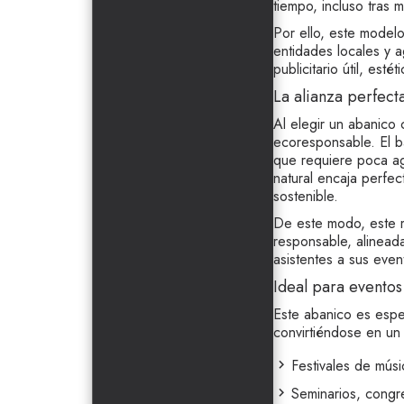
tiempo, incluso tras m
Por ello, este model
entidades locales y 
publicitario útil, estét
La alianza perfect
Al elegir un abanico 
ecoresponsable. El b
que requiere poca ag
natural encaja perfe
sostenible.
De este modo, este 
responsable, alinead
asistentes a sus even
Ideal para eventos
Este abanico es espe
convirtiéndose en un 
Festivales de músi
Seminarios, congre