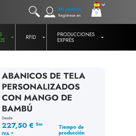
Mi cuenta
0
Regístrese en
S
PRODUCCIONES
RFID
OS
EXPRÉS
ABANICOS DE TELA
PERSONALIZADOS
CON MANGO DE
BAMBÚ
Desde
227,50 €
Sin
Tiempo de
producción
IVA *